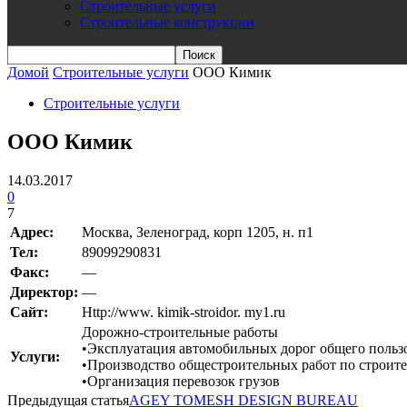
Строительные услуги
Строительные конструкции
Домой
Строительные услуги
ООО Кимик
Строительные услуги
ООО Кимик
14.03.2017
0
7
Адрес:
Москва, Зеленоград, корп 1205, н. п1
Teл:
89099290831
Факс:
—
Директор:
—
Сайт:
Http://www. kimik-stroidor. my1.ru
Дорожно-строительные работы
•Эксплуатация автомобильных дорог общего польз
Услуги:
•Производство общестроительных работ по строите
•Организация перевозок грузов
Предыдущая статья
AGEY TOMESH DESIGN BUREAU