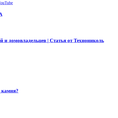
YouTube
А
й и домовладельцев | Статья от Технониколь
и камня?