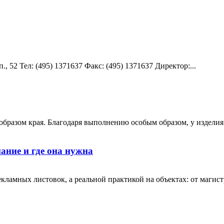
 52 Teл: (495) 1371637 Факс: (495) 1371637 Директор:...
м образом края. Благодаря выполнению особым образом, у издел
ание и где она нужна
екламных листовок, а реальной практикой на объектах: от маги