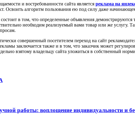
аемости и востребованности сайта является
реклама на яндек
кт. Освоить алгоритм пользования ею под силу даже начинающе
 состоит в том, что определенные объявления демонстрируются т
ствительно необходим реализуемый вами товар или же услугу. Т
просам.
тически совершенный посетителем переход на сайт рекламодателя
ламы заключается также и в том, что заказчик может регулиров
тдельно взятому владельцу сайта уложиться в собственный нор
А
учной работы: воплощение индивидуальности и б