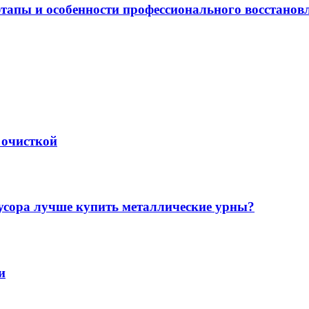
этапы и особенности профессионального восстанов
 очисткой
мусора лучше купить металлические урны?
и