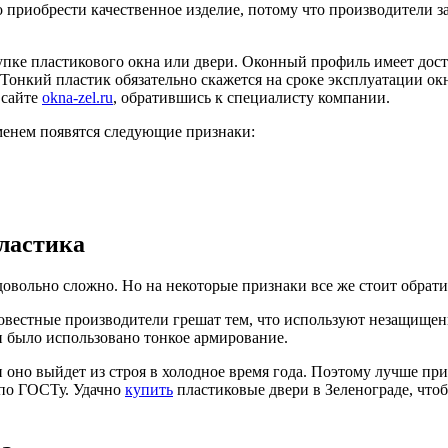
но приобрести качественное изделие, потому что производители 
купке пластикового окна или двери. Оконный профиль имеет до
 Тонкий пластик обязательно скажется на сроке эксплуатации ок
 сайте
okna-zel.ru
, обратившись к специалисту компании.
еменем появятся следующие признаки:
пластика
довольно сложно. Но на некоторые признаки все же стоит обрат
вестные производители грешат тем, что используют незащищенн
ли было использовано тонкое армирование.
и оно выйдет из строя в холодное время года. Поэтому лучше при
 по ГОСТу. Удачно
купить
пластиковые двери в Зеленограде, что