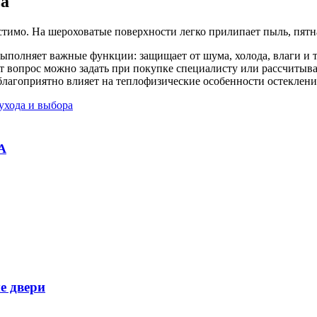
ва
стимо. На шероховатые поверхности легко прилипает пыль, пятна
олняет важные функции: защищает от шума, холода, влаги и т.
т вопрос можно задать при покупке специалисту или рассчитыват
благоприятно влияет на теплофизические особенности остеклени
ухода и выбора
А
е двери