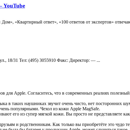
— YouTube
Дом», «Квартирный ответ», «100 ответов от экспертов» отвеча
., 18/31 Teл: (495) 3055910 Факс: Директор: — ...
ов для Apple. Согласитесь, что в современных реалиях полезный 
ка в таких наушниках звучит очень чисто, нет посторонних шумо
очень популярными. Чехол из кожи Apple MagSafe.
вают его из супер мягкой кожи. Вы просто не представляете как
 друзьям и родственникам. Как только вы приобретёте это чудо 
не была бы батарея у продукции Apple, может случиться такое, 