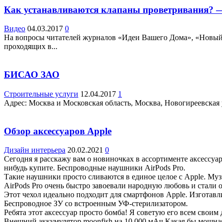
Как устанавливаются клапаны проветривания? 
Видео
04.03.2017
0
На вопросы читателей журналов «Идеи Вашего Дома», «Новый 
проходящих в...
БИСАО ЗАО
Строительные услуги
12.04.2017
1
Адрес: Москва и Московская область, Москва, Новогиреевская ул
Обзор аксессуаров Apple
Дизайн интерьера
20.02.2021
0
Сегодня я расскажу вам о новиночках в ассортименте аксессуар
нибудь купите. Беспроводные наушники AirPods Pro.
Такие наушники просто сливаются в единое целое с Apple. Музы
AirPods Pro очень быстро завоевали народную любовь и стали 
Этот чехол идеально подходит для смартфонов Apple. Изготавли
Беспроводное ЗУ со встроенным УФ-стерилизатором.
Ребята этот аксессуар просто бомба! Я советую его всем своим
Внешний аккумулятор moonfish на 10 000 мАч Какая бы мощная 