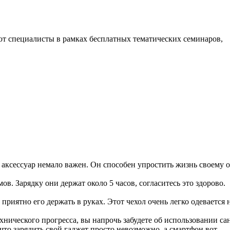
ют специалисты в рамках бесплатных тематических семинаров,
аксессуар немало важен. Он способен упростить жизнь своему об
в. Зарядку они держат около 5 часов, согласитесь это здорово.
 приятно его держать в руках. Этот чехол очень легко одеваетс
технического прогресса, вы напрочь забудете об использовании 
что зарядить свой гаджет просто невозможно, а смартфон вот-