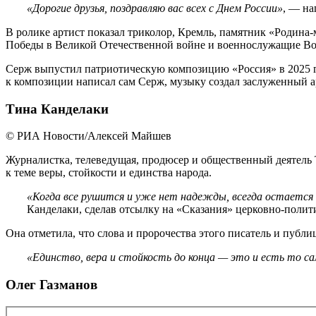
«Дорогие друзья, поздравляю вас всех с Днем России»
, — на
В ролике артист показал триколор, Кремль, памятник «Родина-м
Победы в Великой Отечественной войне и военнослужащие Во
Серж выпустил патриотическую композицию «Россия» в 2025 год
к композиции написал сам Серж, музыку создал заслуженный а
Тина Канделаки
© РИА Новости/Алексей Майшев
Журналистка, телеведущая, продюсер и общественный деятель 
к теме веры, стойкости и единства народа.
«Когда все рушится и уже нет надежды, всегда остается ве
Канделаки, сделав отсылку на «Сказания» церковно-полит
Она отметила, что слова и пророчества этого писатель и публиц
«Единство, вера и стойкость до конца — это и есть то сам
Олег Газманов