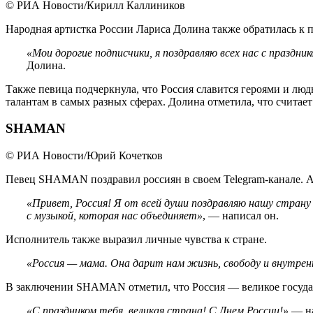
© РИА Новости/Кирилл Каллиников
Народная артистка России Лариса Долина также обратилась к п
«Мои дорогие подписчики, я поздравляю всех нас с праздни
Долина.
Также певица подчеркнула, что Россия славится героями и люд
талантам в самых разных сферах. Долина отметила, что считае
SHAMAN
© РИА Новости/Юрий Кочетков
Певец SHAMAN поздравил россиян в своем Telegram-канале. А
«Привет, Россия! Я от всей души поздравляю нашу страну 
с музыкой, которая нас объединяет»
, — написал он.
Исполнитель также выразил личные чувства к стране.
«Россия — мама. Она дарит нам жизнь, свободу и внутре
В заключении SHAMAN отметил, что Россия — великое госуда
«С праздником тебя, великая страна! С Днем России!»
— на