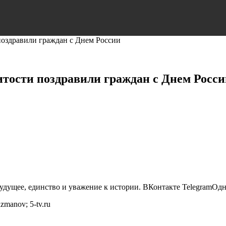
 поздравили граждан с Днем России
итости поздравили граждан с Днем Росс
будущее, единство и уважение к истории.
ВКонтакте TelegramОдн
manov; 5-tv.ru