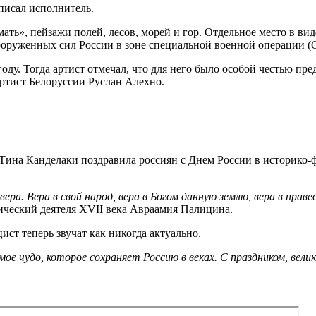
писал исполнитель.
ать», пейзажи полей, лесов, морей и гор. Отдельное место в вид
оруженных сил России в зоне специальной военной операции (
у. Тогда артист отмечал, что для него было особой честью пре
ртист Белоруссии Руслан Алехно.
Тина Канделаки поздравила россиян с Днем России в историко-ф
ра. Вера в свой народ, вера в Богом данную землю, вера в прав
ический деятеля XVII века Авраамия Палицина.
ист теперь звучат как никогда актуально.
ое чудо, которое сохраняет Россию в веках. С праздником, велик