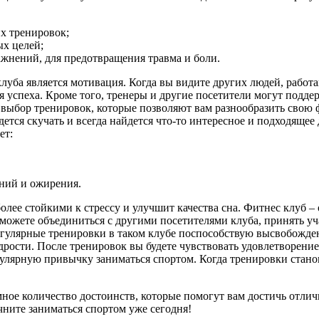
х тренировок;
х целей;
жнений, для предотвращения травма и боли.
уба является мотивация. Когда вы видите других людей, работа
 успеха. Кроме того, тренеры и другие посетители могут поддер
ыбор тренировок, которые позволяют вам разнообразить свою фи
тся скучать и всегда найдется что-то интересное и подходящее 
ет:
ний и ожирения.
олее стойкими к стрессу и улучшит качества сна. Фитнес клуб –
ожете объединиться с другими посетителями клуба, принять уч
егулярные тренировки в таком клубе поспособствую высвобожде
рости. После тренировок вы будете чувствовать удовлетворени
гулярную привычку заниматься спортом. Когда тренировки стано
мное количество достоинств, которые помогут вам достичь отли
чните заниматься спортом уже сегодня!