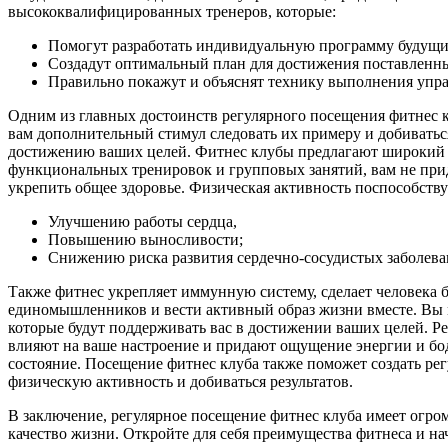
высококвалифицированных тренеров, которые:
Помогут разработать индивидуальную программу будущи
Создадут оптимальный план для достижения поставленны
Правильно покажут и объяснят технику выполнения упра
Одним из главных достоинств регулярного посещения фитнес кл
вам дополнительный стимул следовать их примеру и добиваться
достижению ваших целей. Фитнес клубы предлагают широкий в
функциональных тренировок и групповых занятий, вам не приде
укрепить общее здоровье. Физическая активность поспособству
Улучшению работы сердца,
Повышению выносливости;
Снижению риска развития сердечно-сосудистых заболева
Также фитнес укрепляет иммунную систему, сделает человека б
единомышленников и вести активный образ жизни вместе. Вы м
которые будут поддерживать вас в достижении ваших целей. Р
влияют на ваше настроение и придают ощущение энергии и бод
состояние. Посещение фитнес клуба также поможет создать ре
физическую активность и добиваться результатов.
В заключение, регулярное посещение фитнес клуба имеет огро
качество жизни. Откройте для себя преимущества фитнеса и на