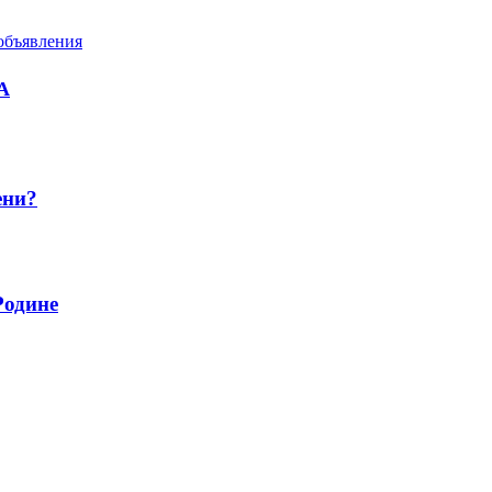
объявления
А
ени?
Родине