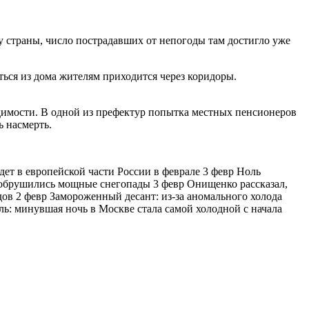
 страны, число пострадавших от непогоды там достигло уже
ться из дома жителям приходится через коридоры.
димости. В одной из префектур попытка местных пенсионеров
ь насмерть.
дет в европейской части России в феврале 3 февр Ноль
и обрушились мощные снегопады 3 февр Онищенко рассказал,
дов 2 февр Замороженный десант: из-за аномального холода
ль: минувшая ночь в Москве стала самой холодной с начала