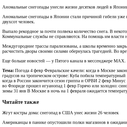
Аномальные снегопады унесли жизни десятков людей в Япони
Аномальные снегопады в Японии стали причиной гибели уже ка
двухсот человек.
Выпало рекордное за почти полвека количество снега. В некот
Коммунальные службы не справляются. На помощь им власти 
Междугородние трассы парализованы, а школы временно закры
расчистить дворы своими силами обернулась трагедией. Во вре
Еще больше новостей — у Пятого канала в мессенджере MAX.
Тема:
Погода 4 февр Февральские качели: когда в Москве закон
градусов на тропическом острове: Куба побила температурный
когда в России закончится сезон гриппа и ОРВИ 2 февр Минус 
во Флориде прошел игуанопад 1 февр Горячо или холодно: сино
зимы 31 янв В Москве в ночь на 1 февраля ожидается температ
Читайте также
Жгут костры дома: снегопад в США унес жизни 26 человек
Американцы в панике опустошили полки магазинов в ожидан