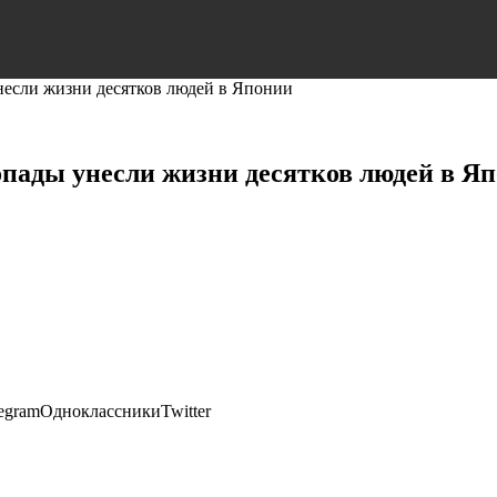
несли жизни десятков людей в Японии
опады унесли жизни десятков людей в Я
egramОдноклассникиTwitter