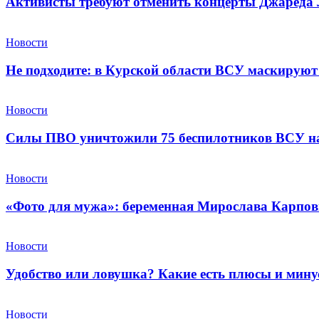
Активисты требуют отменить концерты Джареда Л
Новости
Не подходите: в Курской области ВСУ маскируют 
Новости
Силы ПВО уничтожили 75 беспилотников ВСУ над
Новости
«Фото для мужа»: беременная Мирослава Карпов
Новости
Удобство или ловушка? Какие есть плюсы и мин
Новости