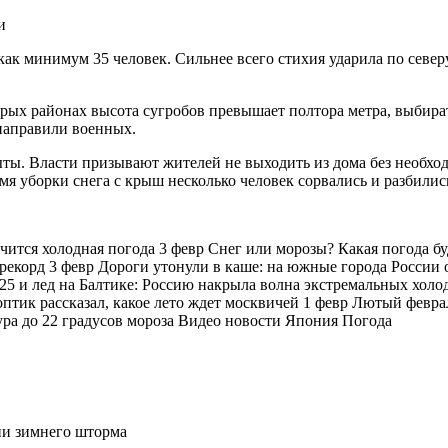
и
к минимум 35 человек. Сильнее всего стихия ударила по северу
орых районах высота сугробов превышает полтора метра, выбира
направили военных.
ты. Власти призывают жителей не выходить из дома без необхо
мя уборки снега с крыш несколько человек сорвались и разбилис
чится холодная погода 3 февр Снег или морозы? Какая погода бу
 рекорд 3 февр Дороги утонули в каше: на южные города Росси
25 и лед на Балтике: Россию накрыла волна экстремальных холо
птик рассказал, какое лето ждет москвичей 1 февр Лютый февра
ура до 22 градусов мороза Видео новости Япония Погода
ии зимнего шторма