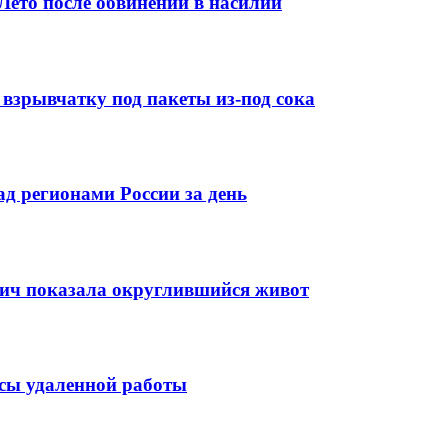
ето после обвинений в насилии
взрывчатку под пакеты из-под сока
 регионами России за день
ич показала округлившийся живот
усы удаленной работы