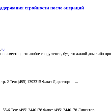
ддержания стройности после операций
0
0
вно известно, что любое сооружение, будь то жилой дом либо про
тр. 2 Teл: (495) 1393315 Факс: Директор: —...
55-6 Teл: (495) 2440178 Факс: (495) 2440178 Директор:...