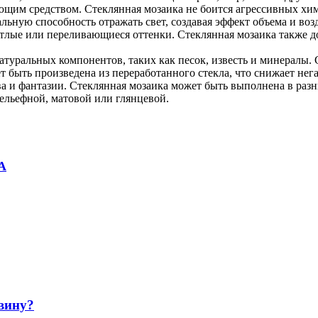
ющим средством. Стеклянная мозаика не боится агрессивных хим
льную способность отражать свет, создавая эффект объема и во
тлые или переливающиеся оттенки. Стеклянная мозаика также до
атуральных компонентов, таких как песок, известь и минералы.
т быть произведена из переработанного стекла, что снижает не
ва и фантазии. Стеклянная мозаика может быть выполнена в разн
ельефной, матовой или глянцевой.
А
вину?