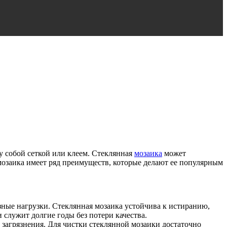
у собой сеткой или клеем. Стеклянная
мозаика
может
мозаика имеет ряд преимуществ, которые делают ее популярным
езные нагрузки. Стеклянная мозаика устойчива к истиранию,
и служит долгие годы без потери качества.
е загрязнения. Для чистки стеклянной мозаики достаточно