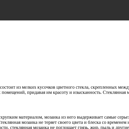
 состоит из мелких кусочков цветного стекла, скрепленных межд
х помещений, придавая им красоту и изысканность. Стеклянная 
я хрупким материалом, мозаика из него выдерживает самые серь
еклянная мозаика не теряет своего цвета и блеска со временем 
ости, стеклянная мозаика не поглощает грязь, жир, пыль и други