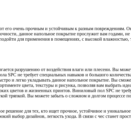
лают его очень прочным и устойчивым к разным повреждениям. О
очности, данное напольное покрытие прослужит вам годами, не 
 подойти для применения в помещениях, с высокой влажностью, т
гается разрушению от воздействия влаги или плесени. Вы может
пола SPC не требует специальных навыков и большого количеств
ыстро и легко укладывать данное напольное покрытие. Вы сможет
ортименте цвета, текстуры и рисунка, позволяя вам выбрать иде
ярких цветов и жизненных принтов. Виниловый пол SPC не требу
гкой тряпкой. Вы можете забыть о сложном и долгом процессе п
е решение для тех, кто ищет прочное, устойчивое и уникально
ирокий выбор дизайнов, легкость ухода. В связи с чес станет пр