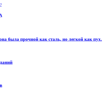
?
А
на была прочной как сталь, но легкой как пух.
зданий
в