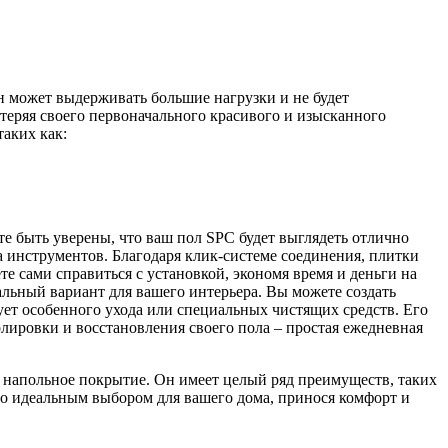
н может выдерживать большие нагрузки и не будет
теряя своего первоначального красивого и изысканного
аких как:
е быть уверены, что ваш пол SPC будет выглядеть отлично
а инструментов. Благодаря клик-системе соединения, плитки
е сами справиться с установкой, экономя время и деньги на
альный вариант для вашего интерьера. Вы можете создать
ет особенного ухода или специальных чистящих средств. Его
олировки и восстановления своего пола – простая ежедневная
е напольное покрытие. Он имеет целый ряд преимуществ, таких
осто идеальным выбором для вашего дома, принося комфорт и