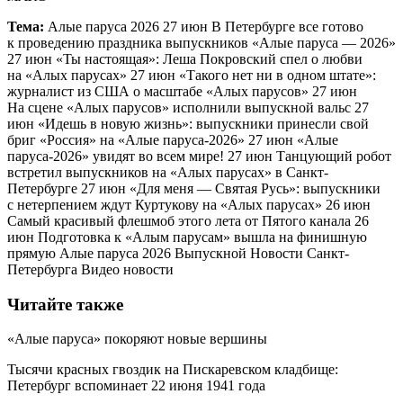
Тема:
Алые паруса 2026 27 июн В Петербурге все готово
к проведению праздника выпускников «Алые паруса — 2026»
27 июн «Ты настоящая»: Леша Покровский спел о любви
на «Алых парусах» 27 июн «Такого нет ни в одном штате»:
журналист из США о масштабе «Алых парусов» 27 июн
На сцене «Алых парусов» исполнили выпускной вальс 27
июн «Идешь в новую жизнь»: выпускники принесли свой
бриг «Россия» на «Алые паруса-2026» 27 июн «Алые
паруса-2026» увидят во всем мире! 27 июн Танцующий робот
встретил выпускников на «Алых парусах» в Санкт-
Петербурге 27 июн «Для меня — Святая Русь»: выпускники
с нетерпением ждут Куртукову на «Алых парусах» 26 июн
Самый красивый флешмоб этого лета от Пятого канала 26
июн Подготовка к «Алым парусам» вышла на финишную
прямую Алые паруса 2026 Выпускной Новости Санкт-
Петербурга Видео новости
Читайте также
«Алые паруса» покоряют новые вершины
Тысячи красных гвоздик на Пискаревском кладбище:
Петербург вспоминает 22 июня 1941 года