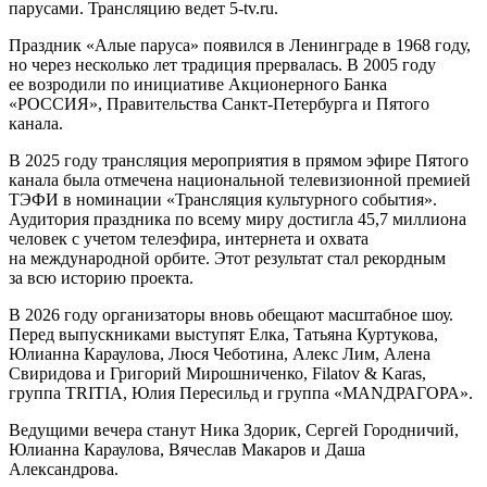
парусами. Трансляцию ведет 5-tv.ru.
Праздник «Алые паруса» появился в Ленинграде в 1968 году,
но через несколько лет традиция прервалась. В 2005 году
ее возродили по инициативе Акционерного Банка
«РОССИЯ», Правительства Санкт-Петербурга и Пятого
канала.
В 2025 году трансляция мероприятия в прямом эфире Пятого
канала была отмечена национальной телевизионной премией
ТЭФИ в номинации «Трансляция культурного события».
Аудитория праздника по всему миру достигла 45,7 миллиона
человек с учетом телеэфира, интернета и охвата
на международной орбите. Этот результат стал рекордным
за всю историю проекта.
В 2026 году организаторы вновь обещают масштабное шоу.
Перед выпускниками выступят Елка, Татьяна Куртукова,
Юлианна Караулова, Люся Чеботина, Алекс Лим, Алена
Свиридова и Григорий Мирошниченко, Filatov & Karas,
группа TRITIA, Юлия Пересильд и группа «МАNДРАГОРА».
Ведущими вечера станут Ника Здорик, Сергей Городничий,
Юлианна Караулова, Вячеслав Макаров и Даша
Александрова.