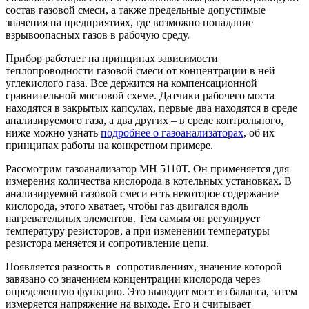
состав газовой смеси, а также предельные допустимые
значения на предприятиях, где возможно попадание
взрывоопасных газов в рабочую среду.
Прибор работает на принципах зависимости
теплопроводности газовой смеси от концентрации в ней
углекислого газа. Все держится на компенсационной
сравнительной мостовой схеме. Датчики рабочего моста
находятся в закрытых капсулах, первые два находятся в среде
анализируемого газа, а два других – в среде контрольного,
ниже можно узнать
подробнее о газоанализаторах
, об их
принципах работы на конкретном примере.
Рассмотрим газоанализатор MH 5110T. Он применяется для
измерения количества кислорода в котельных установках. В
анализируемой газовой смеси есть некоторое содержание
кислорода, этого хватает, чтобы газ двигался вдоль
нагревательных элементов. Тем самым он регулирует
температуру резисторов, а при изменении температуры
резистора меняется и сопротивление цепи.
Появляется разность в сопротивлениях, значение которой
завязано со значением концентрации кислорода через
определенную функцию. Это выводит мост из баланса, затем
измеряется напряжение на выходе. Его и считывает