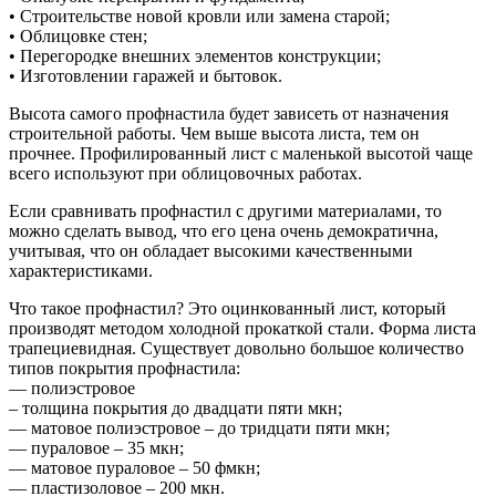
• Строительстве новой кровли или замена старой;
• Облицовке стен;
• Перегородке внешних элементов конструкции;
• Изготовлении гаражей и бытовок.
Высота самого профнастила будет зависеть от назначения
строительной работы. Чем выше высота листа, тем он
прочнее. Профилированный лист с маленькой высотой чаще
всего используют при облицовочных работах.
Если сравнивать профнастил с другими материалами, то
можно сделать вывод, что его цена очень демократична,
учитывая, что он обладает высокими качественными
характеристиками.
Что такое профнастил? Это оцинкованный лист, который
производят методом холодной прокаткой стали. Форма листа
трапециевидная. Существует довольно большое количество
типов покрытия профнастила:
— полиэстровое
– толщина покрытия до двадцати пяти мкн;
— матовое полиэстровое – до тридцати пяти мкн;
— пураловое – 35 мкн;
— матовое пураловое – 50 фмкн;
— пластизоловое – 200 мкн.