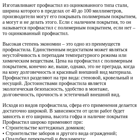
Изготавливают профнастил из оцинкованного типа стали,
ширина которого в пределах от 40 до 100 миллиметров,
производители могут его покрывать полимерным покрытием,
а могут и не делать этого. Если с наличием покрытия, то он
называется профнастил с полимерным покрытием, если нет –
то оцинкованный профнастил.
Высокая степень экономии – это одно из преимуществ
профнастила. Единственным недостатком может являться
неустойчивость к перепадам температурного режима или
химическим веществам. Цена на профнастил с полимерным
покрытием, конечно же, выше, однако, это не преграда, когда
на кону долговечность и красивый внешний вид материала.
Профнастил разделяют на три вида: стеновой, кровельный и
несущий. Достоинствами профнастила является
экологическая безопасность, удобство в монтаже,
долговечность, прочность и эстетичный внешний вид.
Исходя из видов профнастила, сфера его применения делается
достаточно широкой. В зависимости от цели работ будет
зависеть и его ширина, высота гофра и наличие покрытия
Профнастил широко применяют при:
• Строительстве коттеджных домиков;
• Строительстве заборов и другого вида ограждений;
• Опалубке перекрытий и фундамента;