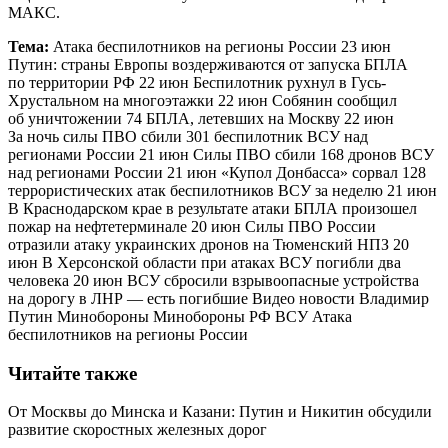
МАКС.
Тема:
Атака беспилотников на регионы России 23 июн
Путин: страны Европы воздерживаются от запуска БПЛА
по территории РФ 22 июн Беспилотник рухнул в Гусь-
Хрустальном на многоэтажки 22 июн Собянин сообщил
об уничтожении 74 БПЛА, летевших на Москву 22 июн
За ночь силы ПВО сбили 301 беспилотник ВСУ над
регионами России 21 июн Силы ПВО сбили 168 дронов ВСУ
над регионами России 21 июн «Купол Донбасса» сорвал 128
террористических атак беспилотников ВСУ за неделю 21 июн
В Краснодарском крае в результате атаки БПЛА произошел
пожар на нефтетерминале 20 июн Силы ПВО России
отразили атаку украинских дронов на Тюменский НПЗ 20
июн В Херсонской области при атаках ВСУ погибли два
человека 20 июн ВСУ сбросили взрывоопасные устройства
на дорогу в ЛНР — есть погибшие Видео новости Владимир
Путин Минобороны Минобороны РФ ВСУ Атака
беспилотников на регионы России
Читайте также
От Москвы до Минска и Казани: Путин и Никитин обсудили
развитие скоростных железных дорог