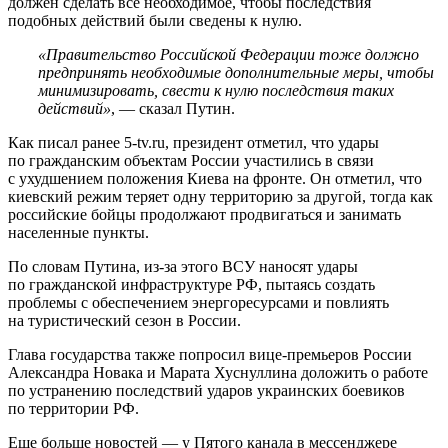
должен сделать все необходимое, чтобы последствия
подобных действий были сведены к нулю.
«Правительство Российской Федерации тоже должно
предпринять необходимые дополнительные меры, чтобы
минимизировать, свести к нулю последствия таких
действий»
, — сказал Путин.
Как писал ранее 5-tv.ru, президент отметил, что удары
по гражданским объектам России участились в связи
с ухудшением положения Киева на фронте. Он отметил, что
киевский режим теряет одну территорию за другой, тогда как
российские бойцы продолжают продвигаться и занимать
населенные пункты.
По словам Путина, из-за этого ВСУ наносят удары
по гражданской инфраструктуре РФ, пытаясь создать
проблемы с обеспечением энергоресурсами и повлиять
на туристический сезон в России.
Глава государства также попросил вице-премьеров России
Александра Новака и Марата Хуснуллина доложить о работе
по устранению последствий ударов украинских боевиков
по территории РФ.
Еще больше новостей — у Пятого канала в мессенджере