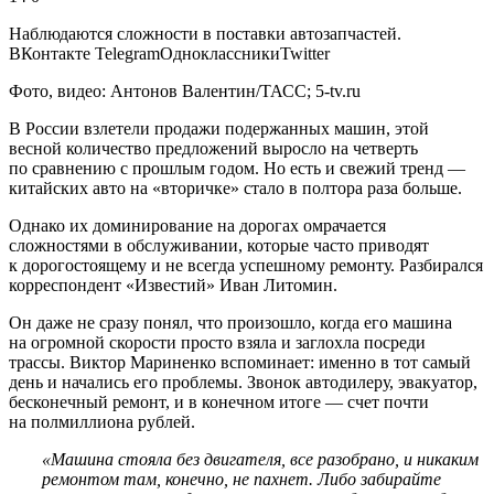
Наблюдаются сложности в поставки автозапчастей.
ВКонтакте TelegramОдноклассникиTwitter
Фото, видео: Антонов Валентин/ТАСС; 5-tv.ru
В России взлетели продажи подержанных машин, этой
весной количество предложений выросло на четверть
по сравнению с прошлым годом. Но есть и свежий тренд —
китайских авто на «вторичке» стало в полтора раза больше.
Однако их доминирование на дорогах омрачается
сложностями в обслуживании, которые часто приводят
к дорогостоящему и не всегда успешному ремонту. Разбирался
корреспондент «Известий» Иван Литомин.
Он даже не сразу понял, что произошло, когда его машина
на огромной скорости просто взяла и заглохла посреди
трассы. Виктор Мариненко вспоминает: именно в тот самый
день и начались его проблемы. Звонок автодилеру, эвакуатор,
бесконечный ремонт, и в конечном итоге — счет почти
на полмиллиона рублей.
«Машина стояла без двигателя, все разобрано, и никаким
ремонтом там, конечно, не пахнет. Либо забирайте