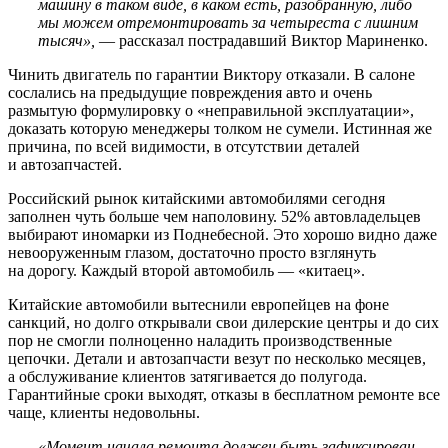
машину в таком виде, в каком есть, разобранную, либо
мы можем отремонтировать за четыреста с лишним
тысяч»,
— рассказал пострадавший Виктор Мариненко.
Чинить двигатель по гарантии Виктору отказали. В салоне
сослались на предыдущие повреждения авто и очень
размытую формулировку о «неправильной эксплуатации»,
доказать которую менеджеры толком не сумели. Истинная же
причина, по всей видимости, в отсутствии деталей
и автозапчастей.
Российский рынок китайскими автомобилями сегодня
заполнен чуть больше чем наполовину. 52% автовладельцев
выбирают иномарки из Поднебесной. Это хорошо видно даже
невооруженным глазом, достаточно просто взглянуть
на дорогу. Каждый второй автомобиль — «китаец».
Китайские автомобили вытеснили европейцев на фоне
санкций, но долго открывали свои дилерские центры и до сих
пор не смогли полноценно наладить производственные
цепочки. Детали и автозапчасти везут по несколько месяцев,
а обслуживание клиентов затягивается до полугода.
Гарантийные сроки выходят, отказы в бесплатном ремонте все
чаще, клиенты недовольны.
«Момент начала ремонта должен быть зафиксирован