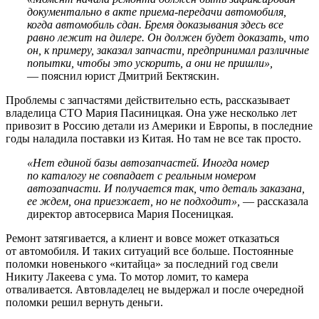
документально в акте приема-передачи автомобиля,
когда автомобиль сдан. Бремя доказывания здесь все
равно лежит на дилере. Он должен будет доказать, что
он, к примеру, заказал запчасти, предпринимал различные
попытки, чтобы это ускорить, а они не пришли»,
— пояснил юрист Дмитрий Бектяскин.
Проблемы с запчастями действительно есть, рассказывает
владелица СТО Мария Пасиницкая. Она уже несколько лет
привозит в Россию детали из Америки и Европы, в последние
годы наладила поставки из Китая. Но там не все так просто.
«Нет единой базы автозапчастей. Иногда номер
по каталогу не совпадает с реальным номером
автозапчасти. И получается так, что деталь заказана,
ее ждем, она приезжает, но не подходит»,
— рассказала
директор автосервиса Мария Посеницкая.
Ремонт затягивается, а клиент и вовсе может отказаться
от автомобиля. И таких ситуаций все больше. Постоянные
поломки новенького «китайца» за последний год свели
Никиту Лакеева с ума. То мотор ломит, то камера
отваливается. Автовладелец не выдержал и после очередной
поломки решил вернуть деньги.