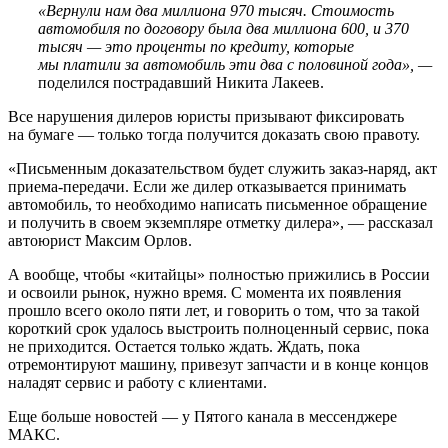
«Вернули нам два миллиона 970 тысяч. Стоимость
автомобиля по договору была два миллиона 600, и 370
тысяч — это проценты по кредиту, которые
мы платили за автомобиль эти два с половиной года», —
поделился пострадавший Никита Лакеев.
Все нарушения дилеров юристы призывают фиксировать
на бумаге — только тогда получится доказать свою правоту.
«Письменным доказательством будет служить заказ-наряд, акт
приема-передачи. Если же дилер отказывается принимать
автомобиль, то необходимо написать письменное обращение
и получить в своем экземпляре отметку дилера», — рассказал
автоюрист Максим Орлов.
А вообще, чтобы «китайцы» полностью прижились в России
и освоили рынок, нужно время. С момента их появления
прошло всего около пяти лет, и говорить о том, что за такой
короткий срок удалось выстроить полноценный сервис, пока
не приходится. Остается только ждать. Ждать, пока
отремонтируют машину, привезут запчасти и в конце концов
наладят сервис и работу с клиентами.
Еще больше новостей — у Пятого канала в мессенджере
МАКС.