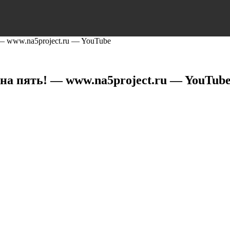
— www.na5project.ru — YouTube
на пять! — www.na5project.ru — YouTub