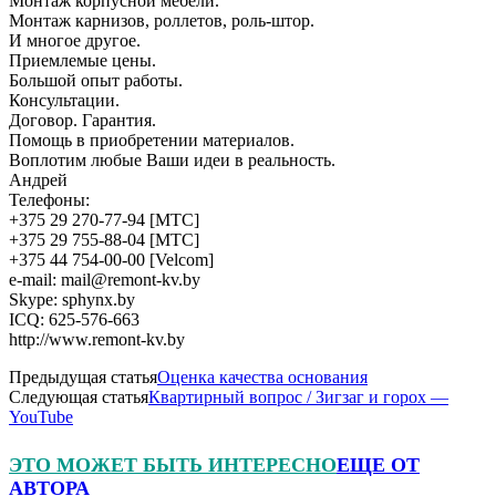
Монтаж корпусной мебели.
Монтаж карнизов, роллетов, роль-штор.
И многое другое.
Приемлемые цены.
Большой опыт работы.
Консультации.
Договор. Гарантия.
Помощь в приобретении материалов.
Воплотим любые Ваши идеи в реальность.
Андрей
Телефоны:
+375 29 270-77-94 [МТС]
+375 29 755-88-04 [МТС]
+375 44 754-00-00 [Velcom]
e-mail: mail@remont-kv.by
Skype: sphynx.by
ICQ: 625-576-663
http://www.remont-kv.by
Предыдущая статья
Оценка качества основания
Следующая статья
Квартирный вопрос / Зигзаг и горох —
YouTube
ЭТО МОЖЕТ БЫТЬ ИНТЕРЕСНО
ЕЩЕ ОТ
АВТОРА