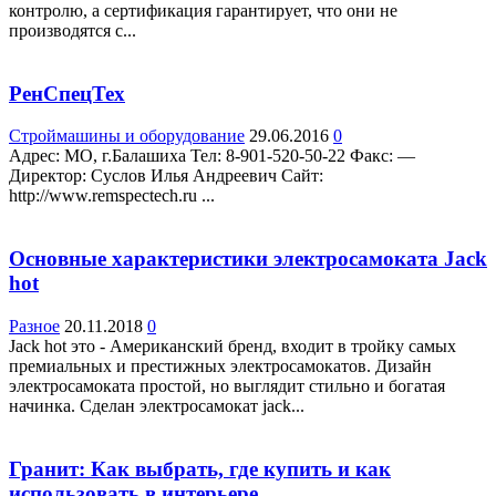
контролю, а сертификация гарантирует, что они не
производятся с...
РенСпецТех
Строймашины и оборудование
29.06.2016
0
Адрес: МО, г.Балашиха Teл: 8-901-520-50-22 Факс: —
Директор: Суслов Илья Андреевич Сайт:
http://www.remspectech.ru ...
Основные характеристики электросамоката Jack
hot
Разное
20.11.2018
0
Jack hot это - Американский бренд, входит в тройку самых
премиальных и престижных электросамокатов. Дизайн
электросамоката простой, но выглядит стильно и богатая
начинка. Сделан электросамокат jack...
Гранит: Как выбрать, где купить и как
использовать в интерьере