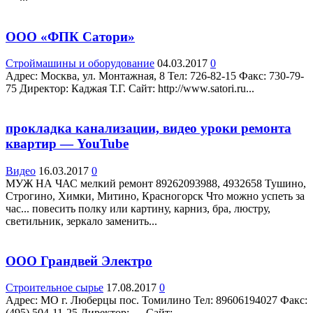
ООО «ФПК Сатори»
Строймашины и оборудование
04.03.2017
0
Адрес: Москва, ул. Монтажная, 8 Teл: 726-82-15 Факс: 730-79-
75 Директор: Каджая Т.Г. Сайт: http://www.satori.ru...
прокладка канализации, видео уроки ремонта
квартир — YouTube
Видео
16.03.2017
0
МУЖ НА ЧАС мелкий ремонт 89262093988, 4932658 Тушино,
Строгино, Химки, Митино, Красногорск Что можно успеть за
час... повесить полку или картину, карниз, бра, люстру,
светильник, зеркало заменить...
ООО Грандвей Электро
Строительное сырье
17.08.2017
0
Адрес: МО г. Люберцы пос. Томилино Teл: 89606194027 Факс:
(495) 504-11-25 Директор: — Сайт:...