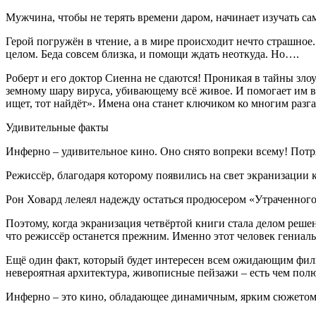
Мужчина, чтобы не терять времени даром, начинает изучать с
Герой погружён в чтение, а в мире происходит нечто страшное.
целом. Беда совсем близка, и помощи ждать неоткуда. Но….
Роберт и его доктор Сиенна не сдаются! Проникая в тайны зл
земному шару вируса, убивающему всё живое. И помогает им 
ищет, тот найдёт». Имена она станет ключиком ко многим разга
Удивительные факты
Инферно – удивительное кино. Оно снято вопреки всему! Потряса
Режиссёр, благодаря которому появились на свет экранизации к
Рон Ховард лелеял надежду остаться продюсером «Утраченного
Поэтому, когда экранизация четвёртой книги стала делом реш
что режиссёр останется прежним. Именно этот человек гениаль
Ещё один факт, который будет интересен всем ожидающим фильм
невероятная архитектура, живописные пейзажи – есть чем пол
Инферно – это кино, обладающее динамичным, ярким сюжетом. 