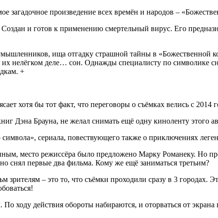
амое загадочное произведение всех времён и народов – «Божест
 Создан и готов к применению смертельный вирус. Его предназна
оумышленников, ища отгадку страшной тайны в «Божественной к
в их нелёгком деле… сон. Однажды специалисту по символике с
дкам. +
ет хотя бы тот факт, что переговоры о съёмках велись с 2014 го
ниг Дэна Брауна, не желал снимать ещё одну киноленту этого ав
 символа», сериала, повествующего также о приключениях леген
енным, место режиссёра было предложено Марку Романеку. Но пр
но снял первые два фильма. Кому же ещё заниматься третьим?
 зрителям – это то, что съёмки проходили сразу в 3 городах. 
юбоваться!
По ходу действия обороты набираются, и оторваться от экрана