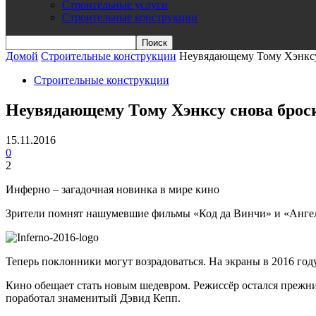
Строительные услуги
Строительные конструкции
Домой
Строительные конструкции
Неувядающему Тому Хэнксу
Строительные конструкции
Неувядающему Тому Хэнксу снова брос
15.11.2016
0
2
Инферно – загадочная новинка в мире кино
Зрители помнят нашумевшие фильмы «Код да Винчи» и «Ангелы
Теперь поклонники могут возрадоваться. На экраны в 2016 го
Кино обещает стать новым шедевром. Режиссёр остался прежни
поработал знаменитый Дэвид Кепп.