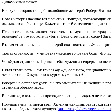
Динамичный сюжет
В какую историю попадёт полюбившимся герой Роберт Лэнгдон
Новая история начинается с ранения. Лэнгдон, потрясающий сп
оказывается в больнице. Кажется, что всё естественно – ранени
Первая странность заключается в том, что мужчина, не страда
ранение? За что его хотели убить? Ведь стреляли в голову! Заг
Вторая странность – раненый герой оказывается во Флоренции!
Третья странность – у человека ужасные головные боли. Что и
Четвёртая странность. Придя в себя, мужчина непрерывно шепч
Пятая странность. Осматривая одежду больного, специалисты 
человечества! Откуда оно в куртке мужчины? +
Роберта не оставляет удача. У него замечательный женщина вр
странным образом забыл.
В клинике, в которой он проходит лечение, находятся не толь
Помешать ему пытается врач. Хрупкая женщина без страха вста
квартире! Здесь кстати лучшую
фантастику hd смотреть онлайн