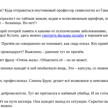
? Куда отправиться неутомимый профессор символогии из Гава
ециалист по тайным знакам, кодам и всевозможным шрифтам, полу
е – больница. Но нет!+
ющий потерей памяти и какими-то психическими заболеваниями, 
адка! Кстати, здесь можно
cмотреть фильмы онлайн
в хорошем кач
 Причём он совершенно не понимает, как сюда попал. Кто привё
х провоцирует? Выяснено – ранение тут не причём.
ет фразу «Очень жаль». Объяснить её – он не может.
клиники находят в ней необычную вещь. Это – капсула, со знак
ач, профессионал. Сиенна Брукс делает всё возможное и невозмо
ко доброжелатели. Тут же притаился и наёмный убийца. И он го
ёт на пути киллера. Она находит выход из ситуации. Скрытно вы
можно.