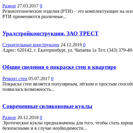
Разное
27.03.2017
0
Резинотехнические изделия (РТИ) – это комплектующие на ос
РТИ применяются различные...
Уралстройконструкция, ЗАО ТРЕСТ
Строительные конструкции
24.12.2016
0
Адрес: 620142, г. Екатеринбург, ул. Чапаева 1а Teл: (343) 379-
Общие сведения о покраске стен в квартире
Ремонт стен
05.07.2017
0
Покраска стен является популярным, лёгким и простым способ
появилась возможность...
Современные силиконовые куклы
Разное
20.12.2018
0
Эротические куклы предназначены для того, чтобы стать хор
безопасными и в случае необходимости...