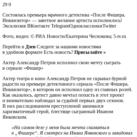
29 0
Состоялась премьера мрачного детектива «После Фишера.
Инквизитор» — заветное желание артиста исполнилось!
Эксклюзив ВКонтакте TelegramОдноклассникиTwitter
Фото, видео: © РИА Новости/Екатерина Чеснокова; 5-tv.ru
Перейти в
Дзен
Следите за нашими новостями
в удобном формате Есть новость?
Присылайте »
Актер Александр Петров исполнил свою мечту сыграть
в сериале «Фишер»
Актер театра и кино Александр Петров не скрывал бурной
радости на премьере детективного сериала «После Фишера.
Инквизитор», в котором он исполнил одну из главных ролей.
Как оказалось, артист давно мечтал попасть в этот проект
и внимательно наблюдал за судьбой первых двух сезонов.
В них расследованием преступлений занимался
харизматичный герой, блестяще сыгранный Иваном
Янковским.
«На самом деле у меня была мечта сниматься
в „Фишере“. Я смотрел на Ивана Янковского и завидовал