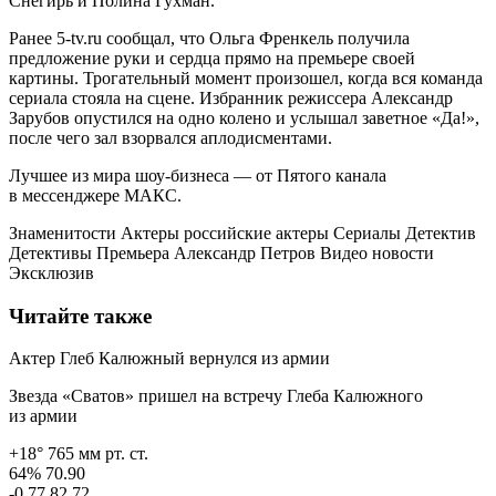
Снегирь и Полина Гухман.
Ранее 5-tv.ru сообщал, что Ольга Френкель получила
предложение руки и сердца прямо на премьере своей
картины. Трогательный момент произошел, когда вся команда
сериала стояла на сцене. Избранник режиссера Александр
Зарубов опустился на одно колено и услышал заветное «Да!»,
после чего зал взорвался аплодисментами.
Лучшее из мира шоу-бизнеса — от Пятого канала
в мессенджере МАКС.
Знаменитости Актеры российские актеры Сериалы Детектив
Детективы Премьера Александр Петров Видео новости
Эксклюзив
Читайте также
Актер Глеб Калюжный вернулся из армии
Звезда «Сватов» пришел на встречу Глеба Калюжного
из армии
+18° 765 мм рт. ст.
64% 70.90
-0.77 82.72