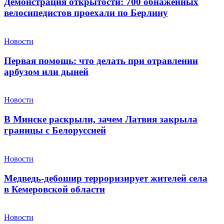
Демонстрация открытости: 700 обнаженных
велосипедистов проехали по Берлину
Новости
Первая помощь: что делать при отравлении
арбузом или дыней
Новости
В Минске раскрыли, зачем Латвия закрыла
границы с Белоруссией
Новости
Медведь-дебошир терроризирует жителей села
в Кемеровской области
Новости