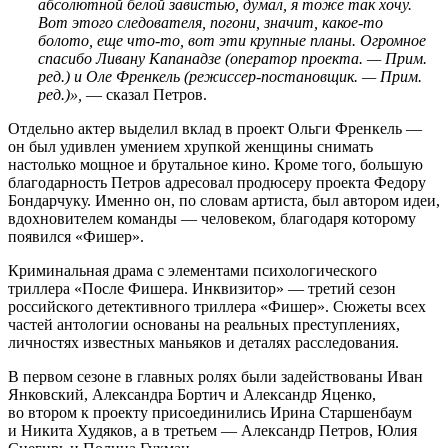
абсолютной белой завистью, думал, я тоже так хочу.
Вот этого следователя, погони, значит, какое-то
болото, еще что-то, вот эти крупные планы. Огромное
спасибо Ливану Капанадзе (оператор проекта. — Прим.
ред.) и Оле Френкель (режиссер-постановщик. — Прим.
ред.)»,
— сказал Петров.
Отдельно актер выделил вклад в проект Ольги Френкель —
он был удивлен умением хрупкой женщины снимать
настолько мощное и брутальное кино. Кроме того, большую
благодарность Петров адресовал продюсеру проекта Федору
Бондарчуку. Именно он, по словам артиста, был автором идеи,
вдохновителем команды — человеком, благодаря которому
появился «Фишер».
Криминальная драма с элементами психологического
триллера «После Фишера. Инквизитор» — третий сезон
российского детективного триллера «Фишер». Сюжеты всех
частей антологии основаны на реальных преступлениях,
личностях известных маньяков и деталях расследования.
В первом сезоне в главных ролях были задействованы Иван
Янковский, Александра Бортич и Александр Яценко,
во втором к проекту присоединились Ирина Старшенбаум
и Никита Худяков, а в третьем — Александр Петров, Юлия