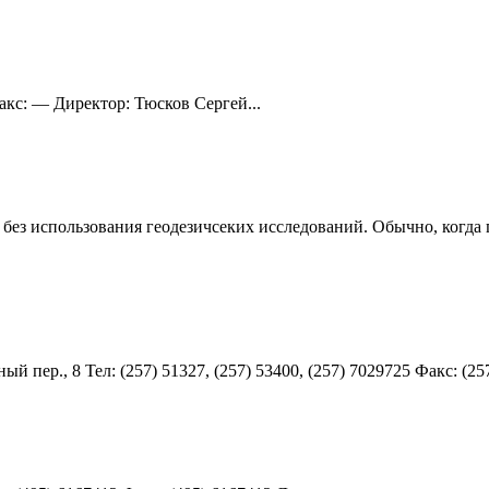
Факс: — Директор: Тюсков Сергей...
о без использования геодезичсеких исследований. Обычно, когд
 пер., 8 Teл: (257) 51327, (257) 53400, (257) 7029725 Факс: (257