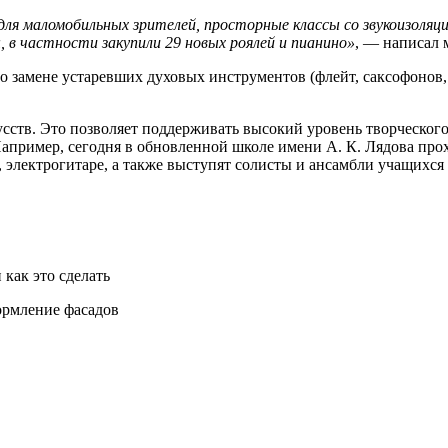
я маломобильных зрителей, просторные классы со звукоизоляцие
 в частности закупили 29 новых роялей и пианино»
, — написал 
замене устаревших духовых инструментов (флейт, саксофонов, г
усств. Это позволяет поддерживать высокий уровень творческог
апример, сегодня в обновленной школе имени А. К. Лядова про
, электрогитаре, а также выступят солисты и ансамбли учащихся
как это сделать
ормление фасадов