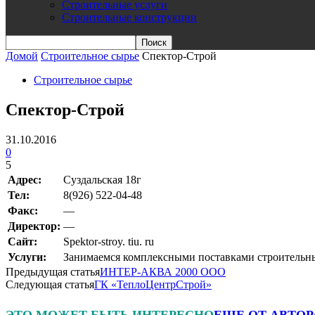
Строительные услуги
Строительные конструкции
Домой
Строительное сырье
Спектор-Строй
Строительное сырье
Спектор-Строй
31.10.2016
0
5
Адрес:
Суздальская 18г
Teл:
8(926) 522-04-48
Факс:
—
Директор:
—
Сайт:
Spektor-stroy. tiu. ru
Услуги:
Занимаемся комплексными поставками строительны
Предыдущая статья
ИНТЕР-АКВА 2000 ООО
Следующая статья
ГК «ТеплоЦентрСтрой»
ЭТО МОЖЕТ БЫТЬ ИНТЕРЕСНО
ЕЩЕ ОТ АВТОР