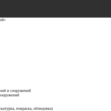
рой»
аний и сооружений
 сооружений
атурка, покраска, облицовка)