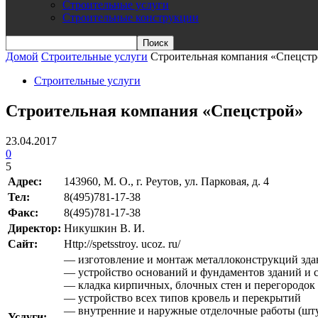
Строительные услуги
Строительные конструкции
Домой
Строительные услуги
Строительная компания «Спецст
Строительные услуги
Строительная компания «Спецстрой»
23.04.2017
0
5
Адрес:
143960, М. О., г. Реутов, ул. Парковая, д. 4
Teл:
8(495)781-17-38
Факс:
8(495)781-17-38
Директор:
Никушкин В. И.
Сайт:
Http://spetsstroy. ucoz. ru/
— изготовление и монтаж металлоконструкций зд
— устройство оснований и фундаментов зданий и
— кладка кирпичных, блочных стен и перегородок
— устройство всех типов кровель и перекрытий
— внутренние и наружные отделочные работы (штук
Услуги: