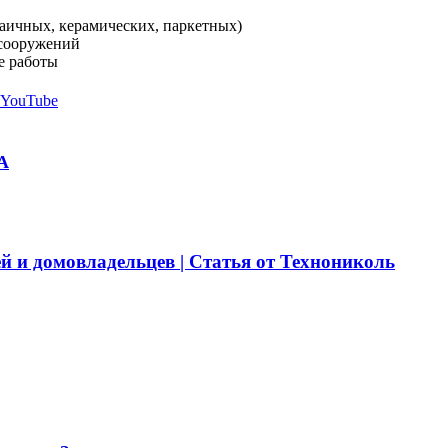
аичных, керамических, паркетных)
 сооружений
е работы
 YouTube
А
й и домовладельцев | Статья от Технониколь