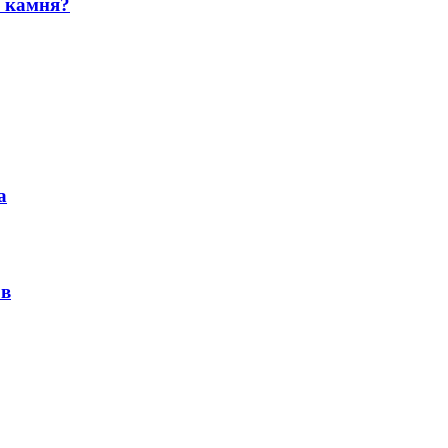
и камня?
а
ов