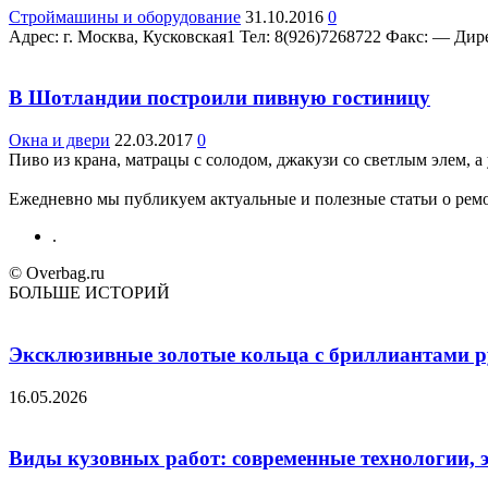
Строймашины и оборудование
31.10.2016
0
Адрес: г. Москва, Кусковская1 Teл: 8(926)7268722 Факс: — Дирек
В Шотландии построили пивную гостиницу
Окна и двери
22.03.2017
0
Пиво из крана, матрацы с солодом, джакузи со светлым элем, а 
Ежедневно мы публикуем актуальные и полезные статьи о ремон
.
© Overbag.ru
БОЛЬШЕ ИСТОРИЙ
Эксклюзивные золотые кольца с бриллиантами ру
16.05.2026
Виды кузовных работ: современные технологии, 