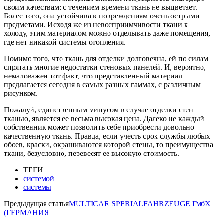
своим качествам: с течением времени ткань не выцветает.
Более того, она устойчива к повреждениям очень острыми
предметами. Исходя же из невосприимчивости ткани к
холоду, этим материалом можно отделывать даже помещения,
где нет никакой системы отопления.
Помимо того, что ткань для отделки долговечна, ей по силам
спрятать многие недостатки стеновых панелей. И, вероятно,
немаловажен тот факт, что представленный материал
предлагается сегодня в самых разных гаммах, с различным
рисунком.
Пожалуй, единственным минусом в случае отделки стен
тканью, является ее весьма высокая цена. Далеко не каждый
собственник может позволить себе приобрести довольно
качественную ткань. Правда, если учесть срок службы любых
обоев, краски, окрашиваются которой стены, то преимущества
ткани, безусловно, перевесят ее высокую стоимость.
ТЕГИ
системой
системы
Предыдущая статья
MULTICAR SPERIALFAHRZEUGE ГмбХ
(ГЕРМАНИЯ