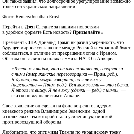
Он также заявил, что долгосрочное урегулирование возможно
только на украинском направлении.
Фото: Reuters/Jonathan Ernst
Перейти в
Дзен
Следите за нашими новостями
в удобном формате Есть новость?
Присылайте »
Президент США Дональд Трамп выразил уверенность, что
будущее мирное соглашение между Россией и Украиной будет
соблюдаться, в отличие от прекращения огня с Ираном.
Об этом он заявил на полях саммита НАТО в Анкаре.
«Теперь мы видим, что не имеет значения, говорят ли
с ними (американские переговорщики — Прим. ред.).
Я думаю, они могут говорить, но я не вижу
(перспектив — Прим. ред.). Вся моя жизнь — это сделки.
Я этого не вижу. Я не вижу (сделки — ред.) с ними»
, —
сказал он журналистам в Анкаре.
Свое заявление он сделал на фоне встречи с лидером
киевского режима Владимиром Зеленским, одной
из ключевых тем которой стало усиление украинской
противовоздушной обороны.
Любопытно, что оптимизм Трампа по украинскому треку