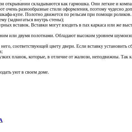
ри открывании складываются как гармошка. Они легкие и компа
ют очень разнообразные стили оформления, поэтому чудесно доп
 шкафа-купе. Полотно движется по рельсам при помощи роликов
му (задвигаться внутрь стены);
урных вставок. Вставки могут входить в пах каркаса или же вы
одним или двумя полотнами. Обладают высоким уровнем шумоизо
 него, соответствующей цвету двери. Если вставку установить 
в;
 узких планок, которые, в отличие от жалюзи, неподвижны. Так
дать уют в своем доме.
А