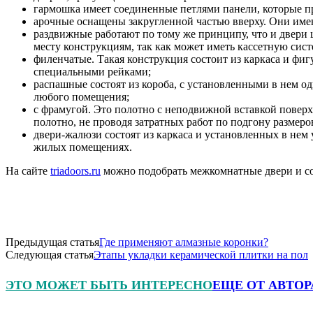
гармошка имеет соединенные петлями панели, которые п
арочные оснащены закругленной частью вверху. Они име
раздвижные работают по тому же принципу, что и двери
месту конструкциям, так как может иметь кассетную систе
филенчатые. Такая конструкция состоит из каркаса и фиг
специальными рейками;
распашные состоят из короба, с установленными в нем 
любого помещения;
с фрамугой. Это полотно с неподвижной вставкой поверх
полотно, не проводя затратных работ по подгону размеро
двери-жалюзи состоят из каркаса и установленных в нем
жилых помещениях.
На сайте
triadoors.ru
можно подобрать межкомнатные двери и соз
Предыдущая статья
Где применяют алмазные коронки?
Следующая статья
Этапы укладки керамической плитки на пол
ЭТО МОЖЕТ БЫТЬ ИНТЕРЕСНО
ЕЩЕ ОТ АВТОР