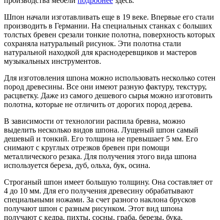
производства мебели
подробнее
здесь.
Шпон начали изготавливать еще в 19 веке. Впервые его стали
производить в Германии. На специальных станках с больших
толстых бревен срезали тонкие полотна, поверхность которых
сохраняла натуральный рисунок. Эти полотна стали
натуральной находкой для краснодеревщиков и мастеров
музыкальных инструментов.
Для изготовления шпона можно использовать несколько сотен
пород древесины. Все они имеют разную фактуру, текстуру,
расцветку. Даже из самого дешевого сырья можно изготовить
полотна, которые не отличить от дорогих пород дерева.
В зависимости от технологии распила бревна, можно
выделить несколько видов шпона. Лущеный шпон самый
дешевый и тонкий. Его толщина не превышает 5 мм. Его
снимают с круглых отрезков бревен при помощи
металлического резака. Для получения этого вида шпона
используется береза, дуб, ольха, бук, осина.
Строганый шпон имеет большую толщину. Она составляет от
4 до 10 мм. Для его получения древесину обрабатывают
специальными ножами. За счет разного наклона брусков
получают шпон с разным рисунком. Этот вид шпона
получают с кедра, пихты, сосны, граба, березы, бука.