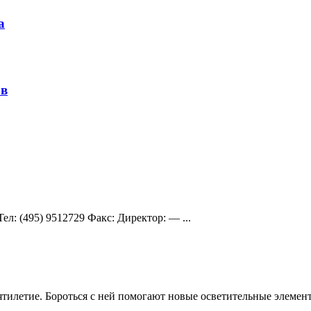
а
ов
eл: (495) 9512729 Факс: Директор: — ...
илетие. Бороться с ней помогают новые осветительные элементы.