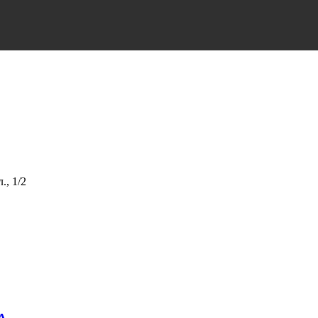
., 1/2
А