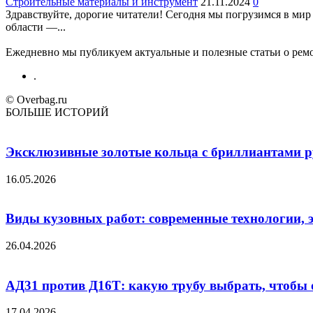
Строительные материалы и инструмент
21.11.2024
0
Здравствуйте, дорогие читатели! Сегодня мы погрузимся в ми
области —...
Ежедневно мы публикуем актуальные и полезные статьи о ремон
.
© Overbag.ru
БОЛЬШЕ ИСТОРИЙ
Эксклюзивные золотые кольца с бриллиантами ру
16.05.2026
Виды кузовных работ: современные технологии, 
26.04.2026
АД31 против Д16Т: какую трубу выбрать, чтобы 
17.04.2026