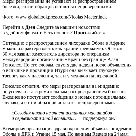
Меры реагирования не успевают за распространением
болезни, сотни образцов остаются непроверенными.
Фото: www.globallookpress.com/Nicolas Maeterlinck
Перейти в
Дзен
Следите за нашими новостями
в удобном формате Есть новость?
Присылайте »
Ситуацию с распространением лихорадки Эбола в Африке
можно охарактеризовать как крайне тревожную. Об этом
30 мая заявил заместитель директора по операциям
международной организации «Врачи без границ» Алан
Гонсалес. По его словам, спустя две недели после объявления
о вспышке в провинции Итури она вызывает глубокую
тревогу как у населения, так и у медиков на передовой.
Гонсалес отметил, что меры реагирования на эпидемию
не успевают за стремительным распространением болезни.
Ежедневно поступают сообщения о новых потенциальных
случаях, а сотни образцов остаются непроверенными.
«Сегодня никто не знает истинных масштабов
и серьезности этой вспышки»
, — подчеркнул он.
Всемирная организация здравоохранения объявила эпидемию
Эболы в ДРК и Уганде 15 мая. По данным Reuters на 24 мая,