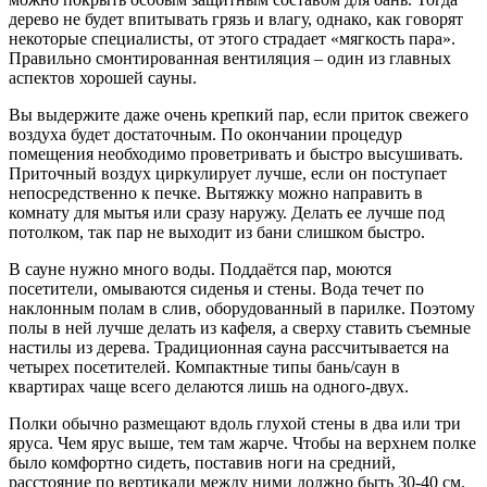
дерево не будет впитывать грязь и влагу, однако, как говорят
некоторые специалисты, от этого страдает «мягкость пара».
Правильно смонтированная вентиляция – один из главных
аспектов хорошей сауны.
Вы выдержите даже очень крепкий пар, если приток свежего
воздуха будет достаточным. По окончании процедур
помещения необходимо проветривать и быстро высушивать.
Приточный воздух циркулирует лучше, если он поступает
непосредственно к печке. Вытяжку можно направить в
комнату для мытья или сразу наружу. Делать ее лучше под
потолком, так пар не выходит из бани слишком быстро.
В сауне нужно много воды. Поддаётся пар, моются
посетители, омываются сиденья и стены. Вода течет по
наклонным полам в слив, оборудованный в парилке. Поэтому
полы в ней лучше делать из кафеля, а сверху ставить съемные
настилы из дерева. Традиционная сауна рассчитывается на
четырех посетителей. Компактные типы бань/саун в
квартирах чаще всего делаются лишь на одного-двух.
Полки обычно размещают вдоль глухой стены в два или три
яруса. Чем ярус выше, тем там жарче. Чтобы на верхнем полке
было комфортно сидеть, поставив ноги на средний,
расстояние по вертикали между ними должно быть 30-40 см.