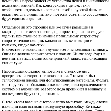
помещения паром зависят от устройства печки и цикличности
поливания камней. Как конструкция в целом, так и
особенности отдельных частей финской и русской бань не
различаются принципиально, поэтому советы по сооружению
будут едиными для них.
Отдельное ли это строение или же сауна размещена в
квартире – не имеет значения, при проектировании следует
уделить пристальное внимание правильному устройству
гидро- и теплоизоляции, канализации, вентиляции и,
конечно, кладке каменки.
В качестве теплоизоляции лучше всего использовать минвату.
Онна не должна соприкасаться с полами. Иначе вода будет в
нее впитываться, появится неприятный запах, теплоизоляция
станет хуже.
Пароизоляцию делают на потолке и стенах сауны с
прогреваемой стороны теплоизоляции. Это может быть
теплостойкая пленка или фольгированные материалы. Фольга
монтируется с небольшими нахлестами, швы проклеиваются
скотчем из алюминия. Без этого вода проникнет в минвату и
последствия будут неприятными.
С тем, чтобы вагонка быстро и легко высыхала, между слоями
изоляции надо оставлять воздушную прослойку. Ее также
можно покрыть особым защитным составом для бань. Тогда