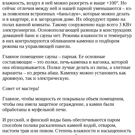
влажность, воздух в ней можно разогреть и выше +100°. Но
сейчас отличия между ней и нашей парной уменьшаются – из-
за появления встроенных «бань/саун», которые можно делать
и в квартире, и в загородном доме. Их оборудуют прямо на
полах ванной комнаты. Такому сооружению надо всего 3 КВт
электроэнергии. Основополагающей разницы в конструкциях
домашней бани и сауны нет. Режимы влажности и температур
в них контролируются обливанием каменки и подбором
режима на управляющей панели.
Главное помещение сауны – парная. Ее основные
составляющие – это полки, печь-каменка и вагонка, которой
она облицовывается. Полки лучше делать из липы, а элитные
варианты – из дерева абаш. Каменку можно установить как
дровяную, так и электрическую.
Совет от мастера!
Главное, чтобы мощность ее покрывала объем помещения,
чтобы она имела защитное ограждение, а камни были
обработаны в муфельной печи.
И русский, и финский виды бань обеспечиваются паром
способом полива раскаленных камней водой, отваром,
настоем трав или пивом. Степень влажности и насыщенность