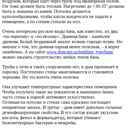
воздухом, который идет через трубу под мраморным полом.
Он тоже должен быть теплым. Нагретыми до +30-35° должны
быть и лежанки из камня. Потолки делаются
куполообразными, чтобы капли конденсата не падали в
помещение, а по стенам стекали на пол.
Очень интересны русские виды бань, как известно, их два:
«по-черному» и «по-белому». Дымная баня – наиболее
древняя. Белый бездымный аналог возник гораздо позже. Но
мнение о том, что дымная парная менее полезная, – в корне
ошибочно. А на сайте
www.dom-tep.ru/building_type/bani/
можно заказать строительство любых типов бань.
Трубы у печи в таких сооружениях нет, и дым проникает в
парилку. Постепенно стены закапчиваются и становятся
черными. Но эта копоть очень полезна:
Она улучшает температурные характеристики помещения.
Чтобы получить такие же показатели в нынешних банях,
часто стены в парной затемняют искусственно.
Осевшая на потолке и стенах сажа идеально поглощает
неприятные запахи. И третье – дым имеет довольно сильные
дезинфицирующие свойства. В его состав входят уксусная
кислота, фенол и формальдегид, которые убивают
болезнетворные бактерии и микробы.