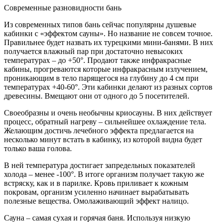
Современные разновидности бань
Из современных типов бань сейчас популярны душевые
кабинки с «эффектом сауны». Но название не совсем точное.
Правильнее будет назвать их турецкими мини-банями. В них
получается влажный пар при достаточно невысоких
температурах – до +50°. Продают также инфракрасные
кабины, прогреваются которые инфракрасным излучением,
проникающим в тело парящегося на глубину до 4 см при
температурах +40-60°. Эти кабинки делают из разных сортов
древесины. Вмещают они от одного до 5 посетителей.
Своеобразны и очень необычны криосауны. В них действует
процесс, обратный нагреву – сильнейшее охлаждение тела.
Желающим достичь лечебного эффекта предлагается на
несколько минут встать в кабинку, из которой видна будет
только ваша голова.
В ней температура достигает запредельных показателей
холода – менее -100°. В итоге организм получает такую же
встряску, как и в парилке. Кровь приливает к кожным
покровам, организм усиленно начинает вырабатывать
полезные вещества. Омолаживающий эффект налицо.
Сауна – самая сухая и горячая баня. Используя низкую