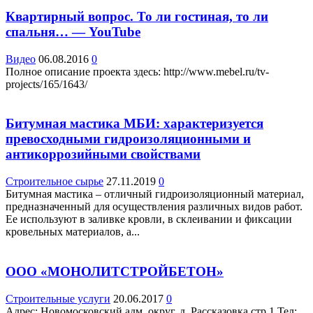
Квартирный вопрос. То ли гостиная, то ли
спальня… — YouTube
Видео
06.08.2016
0
Полное описание проекта здесь: http://www.mebel.ru/tv-
projects/165/1643/
Битумная мастика МБИ: характеризуется
превосходными гидроизоляционными и
антикоррозийными свойствами
Строительное сырье
27.11.2019
0
Битумная мастика – отличный гидроизоляционный материал,
предназначенный для осуществления различных видов работ.
Ее используют в заливке кровли, в склеивании и фиксации
кровельных материалов, а...
ООО «МОНОЛИТСТРОЙБЕТОН»
Строительные услуги
20.06.2017
0
Адрес: Новомосковский адм. округ, д. Рассказовка стр.1 Teл: