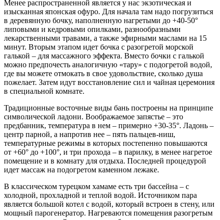
Менее распространенной является у нас экзотическая и
изысканная японская офуро. Для начала там надо погрузиться
в деревянную бочку, наполненную нагретыми до +40-50°
липовыми и кедровыми опилками, разнообразными
лекарственными травами, а также эфирными маслами на 15
минут. Вторым этапом идет бочка с разогретой морской
галькой – для массажного эффекта. Вместо бочки с галькой
можно предпочесть аналогичную «тару» с подогретой водой,
где вы можете отмокать в свое удовольствие, сколько душа
пожелает. Затем идут восстановление сил и чайная церемония
в специальной комнате.
Традиционные восточные виды бань построены на принципе
символической ладони. Воображаемое запястье – это
предбанник, температура в нем – примерно +30-35°. Ладонь –
центр парной, а напротив нее – пять пальцев-ниш,
температурные режимы в которых постепенно повышаются
от +60° до +100°, и три прохода – в парилку, в менее нагретое
помещение и в комнату для отдыха. Последней процедурой
идет массаж на подогретом каменном лежаке.
В классическом турецком хамаме есть три бассейна – с
холодной, прохладной и теплой водой. Источником пара
является большой котел с водой, который встроен в стену, или
мощный парогенератор. Нагреваются помещения разогретым