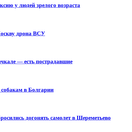
ксию у людей зрелого возраста
оскву дрона ВСУ
ачкале — есть пострадавшие
 собакам в Болгарии
бросились догонять самолет в Шереметьево