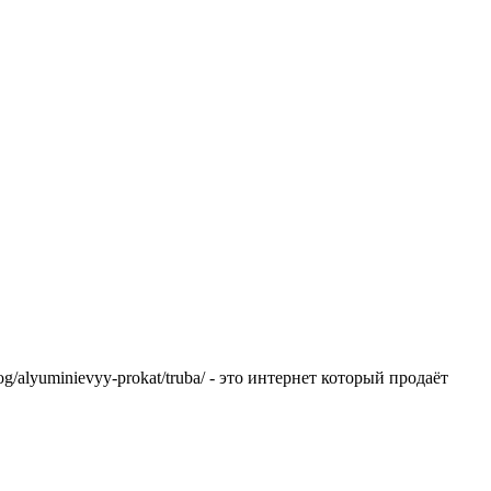
g/alyuminievyy-prokat/truba/ - это интернет который продаёт