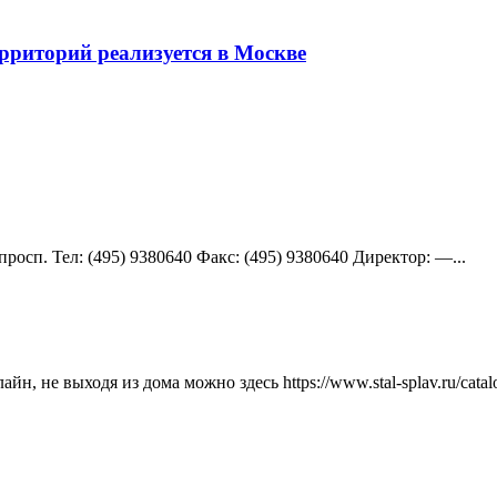
рриторий реализуется в Москве
осп. Teл: (495) 9380640 Факс: (495) 9380640 Директор: —...
, не выходя из дома можно здесь https://www.stal-splav.ru/catalo