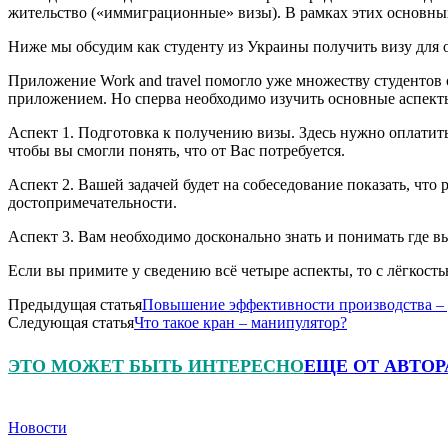
жительство («иммиграционные» визы). В рамках этих основных 
Ниже мы обсудим как студенту из Украины получить визу для 
Приложение Work and travel помогло уже множеству студентов
приложением. Но сперва необходимо изучить основные аспект
Аспект 1. Подготовка к получению визы. Здесь нужно оплатить
чтобы вы смогли понять, что от Вас потребуется.
Аспект 2. Вашей задачей будет на собеседование показать, что 
достопримечательности.
Аспект 3. Вам необходимо досконально знать и понимать где вы
Если вы примите у сведению всё четыре аспекты, то с лёгкость
Предыдущая статья
Повышение эффективности производства – 
Следующая статья
Что такое кран – манипулятор?
ЭТО МОЖЕТ БЫТЬ ИНТЕРЕСНО
ЕЩЕ ОТ АВТОР
Новости