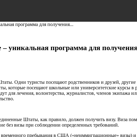
альная программа для получения...
е – уникальная программа для получени
аты. Одни туристы посещают родственников и друзей, другие 
уденты, которые посещают школьные или университетские курсы 
едут для лечения, волонтерства, журналистов, членов экипажа и
льство.
единенные Штаты, как правило, должен получить визу. Виза по
вие без визы при соблюдении определенных требований.
ля временного пребывания в США («неиммиграционные» визы) и 