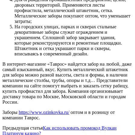
дворовых территорий. Применяются листы
профнастила, металлический штакетник, сетка.
Металлические заборы покупают оптом, что уменьшает
затраты;
На городских улицах, парках и скверах стальные
декоративные заборы служат ограждением и
украшением. Сплошной забор закрывает здания,
которые реконструируются и ремонтные площадки.
Штакетник и сетка украшают парки и скверы,
вписываясь в современный дизайн.
В интернет-магазине «Таврос» найдется забор на любой, даже
самый изысканный, вкус. Купить металлический штакетник
для забора можно разной высоты, света и формы, в наличии
металлические столбы, трубы, опоры и т.д… Представители
компании на сайте помогут выбрать и заказать сетку рабицу,
купить профнастил для забора. Компания организовывает
доставку товара по Москве, Московской области и городам
России.
Заборы
https://www.ozinkovka.ru/
оптом и в розницу от
компании Таврос.
Предыдущая статья
Как использовать промокод Вулкан
Платинум казино?