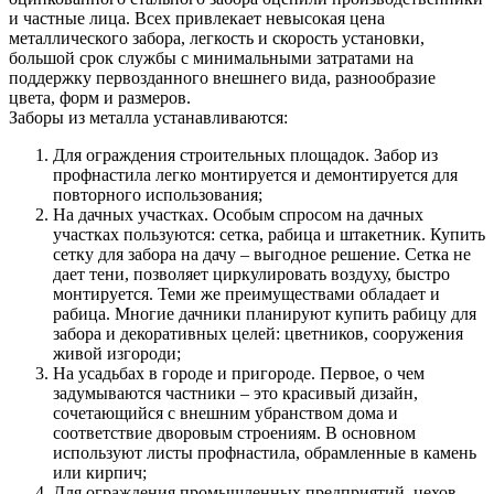
и частные лица. Всех привлекает невысокая цена
металлического забора, легкость и скорость установки,
большой срок службы с минимальными затратами на
поддержку первозданного внешнего вида, разнообразие
цвета, форм и размеров.
Заборы из металла устанавливаются:
Для ограждения строительных площадок. Забор из
профнастила легко монтируется и демонтируется для
повторного использования;
На дачных участках. Особым спросом на дачных
участках пользуются: сетка, рабица и штакетник. Купить
сетку для забора на дачу – выгодное решение. Сетка не
дает тени, позволяет циркулировать воздуху, быстро
монтируется. Теми же преимуществами обладает и
рабица. Многие дачники планируют купить рабицу для
забора и декоративных целей: цветников, сооружения
живой изгороди;
На усадьбах в городе и пригороде. Первое, о чем
задумываются частники – это красивый дизайн,
сочетающийся с внешним убранством дома и
соответствие дворовым строениям. В основном
используют листы профнастила, обрамленные в камень
или кирпич;
Для ограждения промышленных предприятий, цехов,