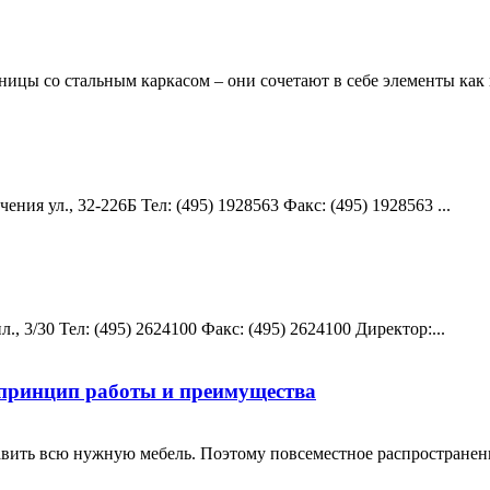
цы со стальным каркасом – они сочетают в себе элементы как из 
ия ул., 32-226Б Teл: (495) 1928563 Факс: (495) 1928563 ...
, 3/30 Teл: (495) 2624100 Факс: (495) 2624100 Директор:...
принцип работы и преимущества
тавить всю нужную мебель. Поэтому повсеместное распростране