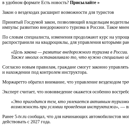
в удобном формате Есть новость?
Присылайте »
Закон о вездеходах расширит возможности для туристов
Принятый Госдумой закон, позволяющий владельцам водительск
импульс развитию внедорожного туризма в России. Такое мнение
По словам специалиста, изменения продолжают курс на упроще
распространили на квадроциклы, для управления которыми ран
«Цель закона — развитие внедорожного туризма в России. Э
Также многих останавливало то, что нужно специально и
Согласно новым правилам, граждане смогут законно управлять
и нахождении под контролем инструктора.
Моржаретто обратил внимание, что управление вездеходом тре
Эксперт считает, что нововведение окажется особенно востреб
«Это пригодится тем, кто увлекается активным туризмом.
возможность при условии проведения инструктажа»
, — в
Ранее 5-tv.ru сообщал, что для начинающих автомобилистов м
действовать с 2027 года.