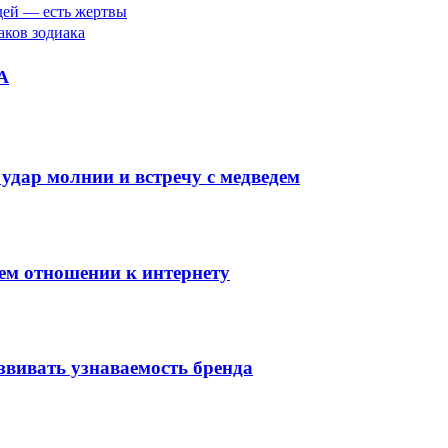
юдей — есть жертвы
наков зодиака
А
 удар молнии и встречу с медведем
оем отношении к интернету
звивать узнаваемость бренда