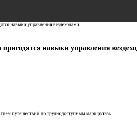
дятся навыки управления вездеходами
м пригодятся навыки управления вездех
витием путешествий по труднодоступным маршрутам.