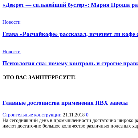
«Декрет — сильнейший бустер»: Мария Проша рас
Новости
Глава «Росчайкофе» рассказал, исчезнет ли кофе
Новости
Психология сна: почему контроль и строгие пра
ЭТО ВАС ЗАИНТЕРЕСУЕТ!
Главные достоинства применения ПВХ завесы
Строительные конструкции
21.11.2018
0
На сегодняшний день в промышленности достаточно широко р
имеют достаточно большое количество различных полезных хар