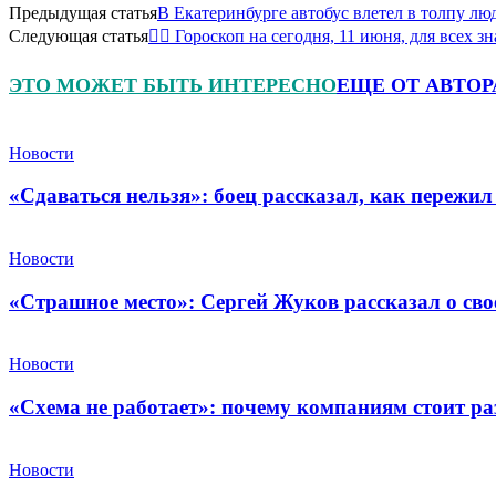
Предыдущая статья
В Екатеринбурге автобус влетел в толпу л
Следующая статья
🧙‍♀ Гороскоп на сегодня, 11 июня, для всех з
ЭТО МОЖЕТ БЫТЬ ИНТЕРЕСНО
ЕЩЕ ОТ АВТОР
Новости
«Сдаваться нельзя»: боец рассказал, как пережил
Новости
«Страшное место»: Сергей Жуков рассказал о св
Новости
«Схема не работает»: почему компаниям стоит ра
Новости