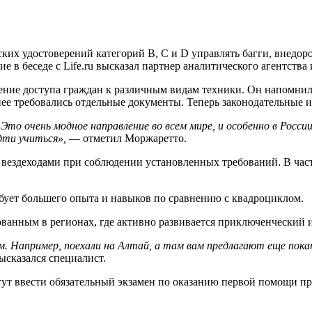
их удостоверений категорий B, C и D управлять багги, внедор
 в беседе с Life.ru высказал партнер аналитического агентства
ние доступа граждан к различным видам техники. Он напомнил,
ее требовались отдельные документы. Теперь законодательные и
то очень модное направление во всем мире, и особенно в России
дти учиться»,
— отметил Моржаретто.
 вездеходами при соблюдении установленных требований. В част
бует большего опыта и навыков по сравнению с квадроциклом.
ованным в регионах, где активно развивается приключенческий 
 Например, поехали на Алтай, а там вам предлагают еще покат
ысказался специалист.
огут ввести обязательный экзамен по оказанию первой помощи п