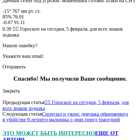
Дачный сезон под угрозой: мошенники готовят атаки на СНТ
-15° 767 мм рт. ст.
85% 76.91
-0.07 91.11
0.39 🧙‍♀ Гороскоп на сегодня, 5 февраля, для всех знаков
зодиака
Нашли ошибку?
Укажите ваш email:
Отправить
Спасибо! Мы получили Ваше сообщение.
Закрыть
Предыдущая статья
🧙‍♀ Гороскоп на сегодня, 5 февраля, для
всех знаков зодиака
Следующая статья
Спортзал и ужин: девушка обвиняемого
в убийстве 9-летнего мальчика о днях перед трагедией
ЭТО МОЖЕТ БЫТЬ ИНТЕРЕСНО
ЕЩЕ ОТ
АВТОРА