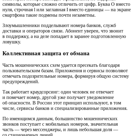
символы, которые сложно отличить от цифр. Буква O вместо
нуля, строчная l или заглавная I вместо единицы — на экране
смартфона такие подмены почти незаметны.
Злоумышленники подделывают номера банков, служб
доставки и операторов связи. Абонент уверен, что звонит
в поддержку, а на деле попадает в заранее подготовленную
ловушку.
Коллективная защита от обмана
Часть мошеннических схем удается пресекать благодаря
пользовательским базам. Приложения и сервисы позволяют
отмечать подозрительные номера, формируя общую систему
предупреждений.
Так работает краудсорсинг: один человек не отвечает
и помечает номер, другой уже получает уведомление
об опасности. В России этот принцип используют, в том
числе, сервисы банков и специализированные приложения.
По имеющимся данным, большинство мошеннических
звонков поступает с мобильных номеров, значительная
часть — через мессенджеры, и лишь небольшая доля —
со стационарных линий.