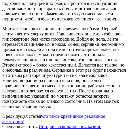
подходит для внутренних работ. Простота в эксплуатации
дает возможность превратить стены и потолок в идеально
ровные поверхности. Замешивают сухую смесь малыми
порциями, чтобы избежать преждевременного засыхания.
Монтаж серпянки выполняется двумя способами. Первый –
лента клеится сверху вниз. Наклеивается она так, чтобы шов
гипсокартона был четко посередине. Дойдя до пола, лента
отрезается специальным ножом. Конец серпянки необходимо
прижать к стыку. Если она не достаточно приклеилась или
вовсе отклеилась, можно предположить, что попалась
некачественная лента или на гипсокартоне осталась пыль.
Второй способ – более качественный. Делается все так же, но
с небольшим различием. Серпянка в этот раз будет находиться
в готовом растворе штукатурки и сначала небольшое
количество раствора наносится на шов, после чего
вдавливается лента в смесь. По окончании работы немного
раствора протягивается сверху ленты. После правильно
выполненных указаний по монтажу, остается затереть
поверхность стыка до гладкого состояния. На этом монтаж
серпянки заканчивается.
Предыдущая статья
Что такое креативное рекламное
агентство?
Следующая статья
История возникновения казино