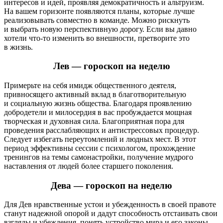
интересов и идей, проявляя демократичность и альтруизм.
На вашем горизонте появляются планы, которые лучше
реализовывать совместно в команде. Можно рискнуть
и выбрать новую перспективную дорогу. Если вы давно
хотели что-то изменить во внешности, претворите это
в жизнь.
Лев — гороскоп на неделю
Примерьте на себя имидж общественного деятеля,
привносящего активный вклад в благотворительную
и социальную жизнь общества. Благодаря проявлению
добродетели и милосердия в вас пробуждается мощная
творческая и духовная сила. Благоприятная пора для
проведения расслабляющих и антистрессовых процедур.
Следует избегать переутомлений и людных мест. В этот
период эффективны сессии с психологом, прохождение
тренингов на темы самонастройки, получение мудрого
наставления от людей более старшего поколения.
Дева — гороскоп на неделю
Для Дев нравственные устои и убежденность в своей правоте
станут надежной опорой и дадут способность отстаивать свои
взгляды и убеждения, понять устройство мира и его законы.