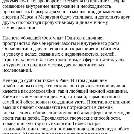
документо- и товарооборота. Несмотря на влияние Сатурна,
создающее внутреннее напряжение и необходимость
преодолевать барьеры для ясного мышления, динамичные
энергии Марса и Меркурия будут усиливать и дополнять друг
друга, способствуя продуктивному и динамичному
самовыражению.
Планета «большой Фортуны» Юпитер наполняет
пространство Рака энергией заботы и внутреннего роста.
Он милостиво дарует тенденцию к расширению бизнеса
и успеху в делах, связанных с недвижимостью, землей,
строительством и благоустройством, в сфере питания, услуг
и туризма по родным местам, для маркетинговых
исследований.
Венера до субботы также в Раке. В этом домашнем
и заботливом секторе гороскопа она проявляет свои лучшие
качества как домохозяйки, так и любящей нежной женщины.
Займитесь домашними делами, готовкой, гармонизацией
семейной обстановки и созданием уюта. Позитивное влияние
высших планет сказывается на потребности в свежих
впечатлениях, обновлении домашней атмосферы или методов
воспитания детей. Проявляются творческие способности,
талант к искусству и психологии. Гибкость при
взаимодействии с людьми поможет подстроиться под любого