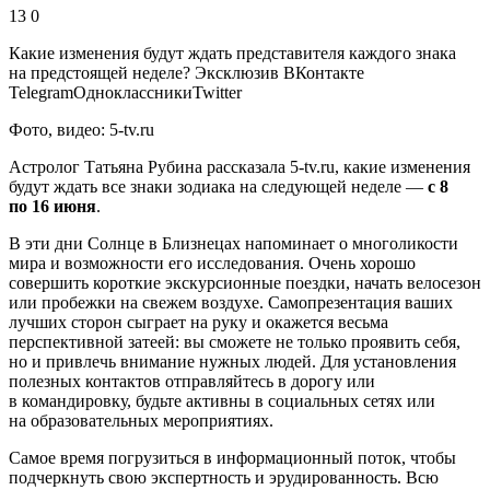
13 0
Какие изменения будут ждать представителя каждого знака
на предстоящей неделе?
Эксклюзив ВКонтакте
TelegramОдноклассникиTwitter
Фото, видео: 5-tv.ru
Астролог Татьяна Рубина рассказала 5-tv.ru, какие изменения
будут ждать все знаки зодиака на следующей неделе —
с 8
по 16 июня
.
В эти дни Солнце в Близнецах напоминает о многоликости
мира и возможности его исследования. Очень хорошо
совершить короткие экскурсионные поездки, начать велосезон
или пробежки на свежем воздухе. Самопрезентация ваших
лучших сторон сыграет на руку и окажется весьма
перспективной затеей: вы сможете не только проявить себя,
но и привлечь внимание нужных людей. Для установления
полезных контактов отправляйтесь в дорогу или
в командировку, будьте активны в социальных сетях или
на образовательных мероприятиях.
Самое время погрузиться в информационный поток, чтобы
подчеркнуть свою экспертность и эрудированность. Всю