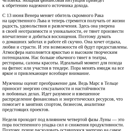
человека. Мощная финансовая интуиция приведет
к обретению надежного источника дохода.
С 13 июня Венера меняет обитель скромного Рака
на царственного Льва и теперь стремится получать от жизни
радость, удовольствия и развлечения. Здесь она уверена
в своей неотразимости и уникальности, ее тянет произвести
впечатление и добиться восхищения. Поэтому думать
о домашних заботах и работе ей скучно. Она хочет отдыха,
любви и страсти. И эти возможности ей будут предоставлены.
Атмосфера наполняется яркостью и высоким творческим
потенциалом. Нас больше обычного тянет в театры,
рестораны, салоны красоты. Идеальный момент для похода
на фитнес или участия в тендере. Пора менять имидж на все
яркое и привлекающее всеобщее внимание.
Мужчины оценят преображение дам. Ведь Марс в Тельце
приносит энергию сексуальности и настойчивости
в любовных делах. Идет разумное и взвешенное
распределение финансовых и энергетических ресурсов, что
помогает в занятиях спортом, бизнесом, аналитике
предстоящих проектов.
Неделя проходит под влиянием четвертой фазы Луны — это
пора постепенного упадка сил и снижения продуктивности.
Поэтому лучше расходовать оставшуюся энергию на самое