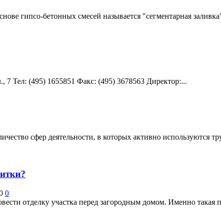
основе гипсо-бетонных смесей называется "сегментарная заливка
 7 Teл: (495) 1655851 Факс: (495) 3678563 Директор:...
ичество сфер деятельности, в которых активно используются т
литки?
0
0
вести отделку участка перед загородным домом. Именно такая пл