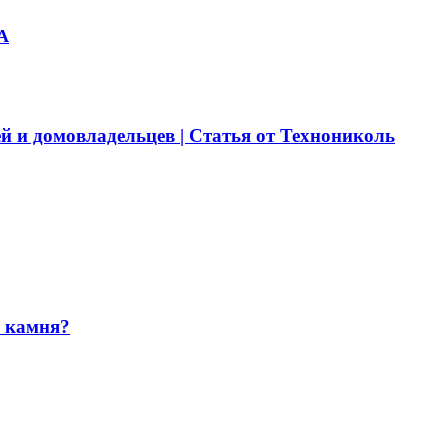
А
й и домовладельцев | Статья от Технониколь
и камня?