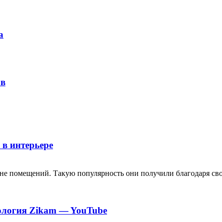
а
ов
 в интерьере
не помещений. Такую популярность они получили благодаря сво
нология Zikam — YouTube