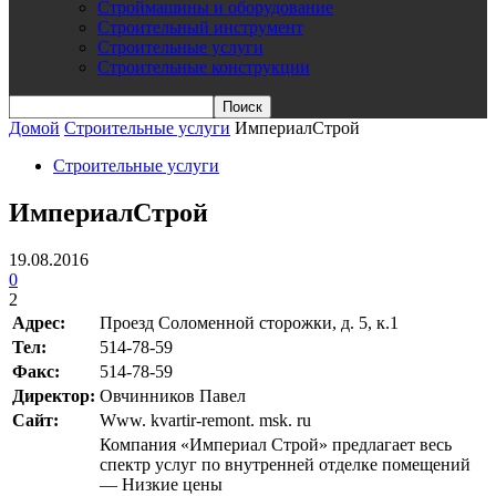
Строймашины и оборудование
Строительный инструмент
Строительные услуги
Строительные конструкции
Домой
Строительные услуги
ИмпериалСтрой
Строительные услуги
ИмпериалСтрой
19.08.2016
0
2
Адрес:
Проезд Соломенной сторожки, д. 5, к.1
Teл:
514-78-59
Факс:
514-78-59
Директор:
Овчинников Павел
Сайт:
Www. kvartir-remont. msk. ru
Компания «Империал Строй» предлагает весь
спектр услуг по внутренней отделке помещений
— Низкие цены