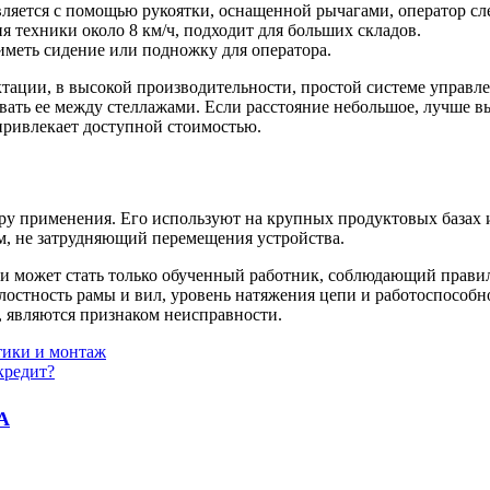
ляется с помощью рукоятки, оснащенной рычагами, оператор сле
 техники около 8 км/ч, подходит для больших складов.
меть сидение или подножку для оператора.
ации, в высокой производительности, простой системе управле
овать ее между стеллажами. Если расстояние небольшое, лучше 
привлекает доступной стоимостью.
ру применения. Его используют на крупных продуктовых базах 
м, не затрудняющий перемещения устройства.
ки может стать только обученный работник, соблюдающий правил
лостность рамы и вил, уровень натяжения цепи и работоспособн
у, являются признаком неисправности.
тики и монтаж
кредит?
А