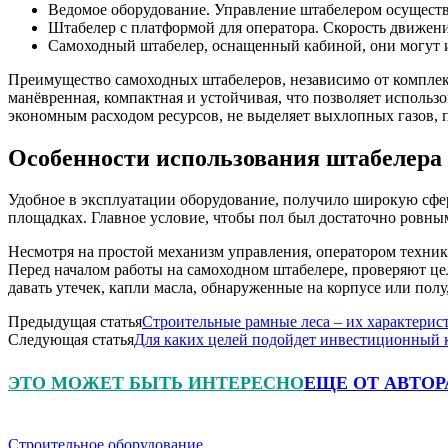
Ведомое оборудование. Управление штабелером осуществ
Штабелер с платформой для оператора. Скорость движения
Самоходный штабелер, оснащенный кабиной, они могут и
Преимущество самоходных штабелеров, независимо от комплект
манёвренная, компактная и устойчивая, что позволяет использ
экономным расходом ресурсов, не выделяет выхлопных газов, 
Особенности использования штабелера
Удобное в эксплуатации оборудование, получило широкую сфе
площадках. Главное условие, чтобы пол был достаточно ровны
Несмотря на простой механизм управления, оператором техни
Перед началом работы на самоходном штабелере, проверяют це
давать утечек, капли масла, обнаруженные на корпусе или пол
Предыдущая статья
Строительные рамные леса – их характерис
Следующая статья
Для каких целей подойдет инвестиционный 
ЭТО МОЖЕТ БЫТЬ ИНТЕРЕСНО
ЕЩЕ ОТ АВТОР
Строительное оборудование