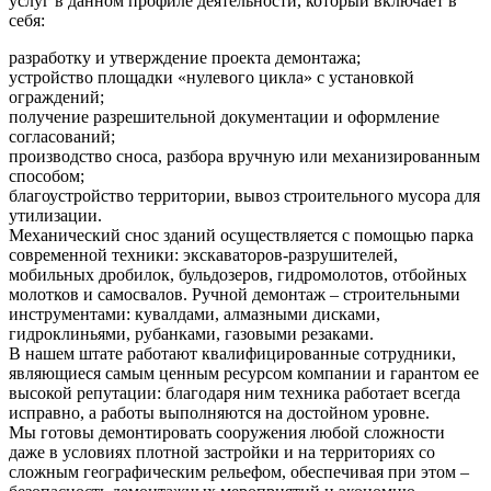
услуг в данном профиле деятельности, который включает в
себя:
разработку и утверждение проекта демонтажа;
устройство площадки «нулевого цикла» с установкой
ограждений;
получение разрешительной документации и оформление
согласований;
производство сноса, разбора вручную или механизированным
способом;
благоустройство территории, вывоз строительного мусора для
утилизации.
Механический снос зданий осуществляется с помощью парка
современной техники: экскаваторов-разрушителей,
мобильных дробилок, бульдозеров, гидромолотов, отбойных
молотков и самосвалов. Ручной демонтаж – строительными
инструментами: кувалдами, алмазными дисками,
гидроклиньями, рубанками, газовыми резаками.
В нашем штате работают квалифицированные сотрудники,
являющиеся самым ценным ресурсом компании и гарантом ее
высокой репутации: благодаря ним техника работает всегда
исправно, а работы выполняются на достойном уровне.
Мы готовы демонтировать сооружения любой сложности
даже в условиях плотной застройки и на территориях со
сложным географическим рельефом, обеспечивая при этом –