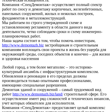
техническая оснащенность.
Компания «СпецДемонтаж» осуществляет полный спектр
работ по сносу и демонтажу кирпичных, железобетонных,
панельных сооружений, жилых и нежилых построек,
фундаментов и металлоконструкций.
Мы работаем по строго утвержденной схеме и
установленному регламенту в области данного вида
деятельности, четко соблюдаем сроки и схему инженерно-
планировочных работ.
Наша задача состоит в том, чтобы помочь инвесторам,
http://www.demontazh.biz
застройщикам и строительным
компаниям воплощать свои проекты в жизнь без ущерба для
окружающей среды, соседних объектов и конечно – для жизни
и здоровья населения
Любой город, а тем более мегаполис – это историко-
культурный ансамбль с инфраструктурным комплексом.
Обновления и реновации в его пределах должны
производиться только опытными профессионалами,
имеющими специальные разрешения.
Демонтаж зданий и сооружений – самый трудоемкий вид
работ
http://www.demontazh.biz/land/
строительной сфере. Его
осуществление имеет ряд сложностей и технических нюансов,
учет которых обязателен для исполнителя.
Компания «СпецДемонтаж» предоставляет целый комплекс