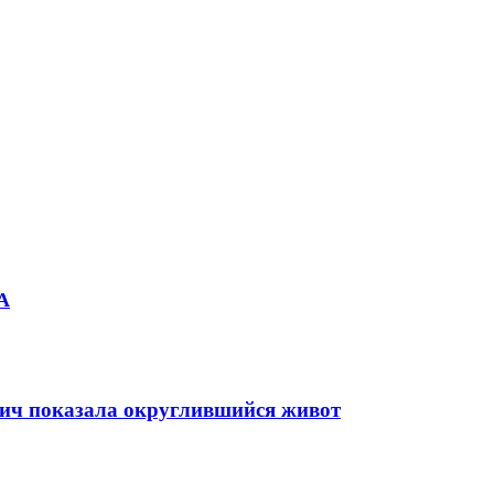
А
ич показала округлившийся живот