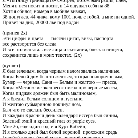
Я «Пятницу тринадцать» смотрел, потом эмиграция, плен,
Меня в нем носит и носит, в 14 ощущал себя на 88.
Хотя я сбился, номера в мобиле визжат,
38 попугаев, 44 чижа, кому 1001 ночь с тобой, а мне ни одной,
Привет на дно, 20000 лье под водой
(припев 2х)
Эти цифры и цвета — тысячи цитат, визы, паспорта
все растворится без следа,
И все что испытал: все лица и скитания, блеск и нищета,
сохранится лишь в моих текстах. (2х)
(куплет)
Я был зеленым, когда черным налом звались наличные,
Когда Белый дом был то желтым, то красно-коричневым,
Бумер — черным, Саня — Белым и желтою — пресса,
Когда «Мегаполис экспресс» писал про черные мессы,
Когда пиджак должен был быть малиновым,
А я бредил белым солнцем в пустыне,
И желтою субмариною покинул дом,
Был что то сделать бессилен,
И каждый Красный день календаря иссера был синим,
Зеленый змий и красный глаз от purple eyes,
Мне 26, еще один год, и я Курт Кобейн,
И я столько дней был белой вороной, прохожим средь
Голубой крови, белой кости, золотой молодежи