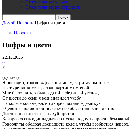
Строительные услуги
Строительные конструкции
Домой
Новости
Цифры и цвета
Новости
Цифры и цвета
22.12.2025
0
7
(куплет)
Я рос один, только «Два капитана», «Три мушкетера»,
«Четыре танкиста» делали картину путевой
Мне было пять, я был гадкий лебединый утенок,
От шести до семи я возненавидел учебу,
На колесе восьмерка, во дворе спалили «девятку»
«Девять с половиной недель» все объяснили мне внятно
Досчитал до десяти — нахуй прятки
Каждую осень одиннадцатого пускал в дом напротив бумажны
Говорят ты ободрал двенадцать колен, чтобы взобраться наверх