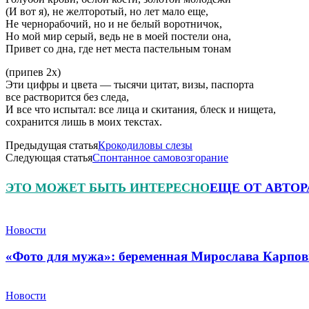
(И вот я), не желторотый, но лет мало еще,
Не чернорабочий, но и не белый воротничок,
Но мой мир серый, ведь не в моей постели она,
Привет со дна, где нет места пастельным тонам
(припев 2х)
Эти цифры и цвета — тысячи цитат, визы, паспорта
все растворится без следа,
И все что испытал: все лица и скитания, блеск и нищета,
сохранится лишь в моих текстах.
Предыдущая статья
Крокодиловы слезы
Следующая статья
Спонтанное самовозгорание
ЭТО МОЖЕТ БЫТЬ ИНТЕРЕСНО
ЕЩЕ ОТ АВТОР
Новости
«Фото для мужа»: беременная Мирослава Карпов
Новости