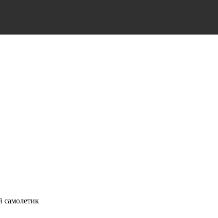
й самолетик
,