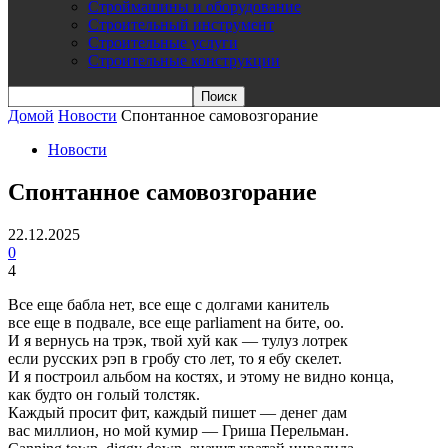
Строймашины и оборудование
Строительный инструмент
Строительные услуги
Строительные конструкции
Домой
Новости
Спонтанное самовозгорание
Новости
Спонтанное самовозгорание
22.12.2025
0
4
Все еще бабла нет, все еще с долгами канитель
все еще в подвале, все еще parliament на бите, оо.
И я вернусь на трэк, твой хуй как — тулуз лотрек
если русских рэп в гробу сто лет, то я ебу скелет.
И я построил альбом на костях, и этому не видно конца,
как будто он голый толстяк.
Каждый просит фит, каждый пишет — денег дам
вас миллион, но мой кумир — Гриша Перельман.