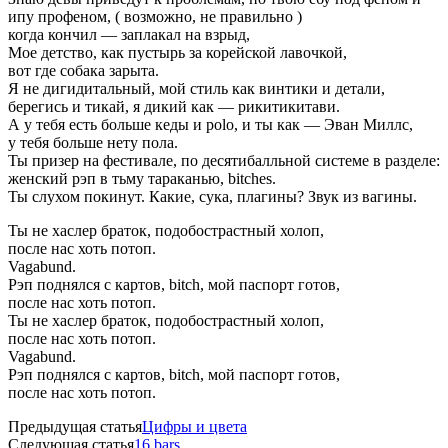
ипу профеном, ( возможно, не правильно )
когда кончил — заплакал на взрыд,
Мое детство, как пустырь за корейской лавочкой,
вот где собака зарыта.
Я не дигидитальный, мой стиль как винтики и детали,
берегись и тикай, я дикий как — рикитикитави.
А у тебя есть больше кеды и polo, и ты как — Эван Миллс,
у тебя больше нету пола.
Ты призер на фестивале, по десятибалльной системе в разделе:
женский рэп в тьму тараканью, bitches.
Ты слухом покинут. Какие, сука, плагины? Звук из вагины.
Ты не хаслер браток, подобострастный холоп,
после нас хоть потоп.
Vagabund.
Рэп поднялся с картов, bitch, мой паспорт готов,
после нас хоть потоп.
Ты не хаслер браток, подобострастный холоп,
после нас хоть потоп.
Vagabund.
Рэп поднялся с картов, bitch, мой паспорт готов,
после нас хоть потоп.
Предыдущая статья
Цифры и цвета
Следующая статья
16 bars