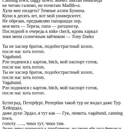
Сanning town, diggy down, значит хватай инвалида
не читаю галимо, не почитаю Madlib»а.
Хули мне пиздеть? Темные аллеи Бунина.
Куни в десять лет, вот мой университет.
Не обрезан, предъявляю папарацци хер,
моя мать — Тереза, папа — ратцингер.
Последний в очередь к mike check, кровь харкал
зови меня солнечным зайчиком — Tony Darko
Ты не хаслер браток, подобострастный холоп,
после нас хоть потоп.
Vagabund.
Рэп поднялся с картов, bitch, мой паспорт готов,
после нас хоть потоп.
Ты не хаслер браток, подобострастный холоп,
после нас хоть потоп.
Vagabund.
Рэп поднялся с картов, bitch, мой паспорт готов,
после нас хоть потоп.
Бутиград, Петербург, Репербан такой тур не видал даже Тур
Хейердал,
даже духи Эрдал, я тут как — Гук, лимита, vagabund, canning
town,
гопоту ….., чики тут, чики там.
Знаю девы приведут к проблемам, но твою ебу под феном и