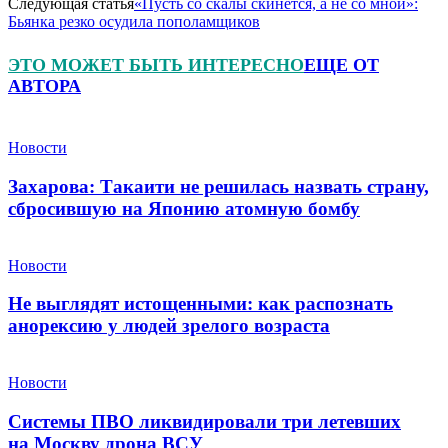
Следующая статья
«Пусть со скалы скинется, а не со мной»:
Бьянка резко осудила пополамщиков
ЭТО МОЖЕТ БЫТЬ ИНТЕРЕСНО
ЕЩЕ ОТ
АВТОРА
Новости
Захарова: Такаити не решилась назвать страну,
сбросившую на Японию атомную бомбу
Новости
Не выглядят истощенными: как распознать
анорексию у людей зрелого возраста
Новости
Системы ПВО ликвидировали три летевших
на Москву дрона ВСУ