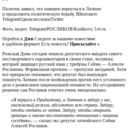
Политик заявил, что намерен вернуться в Латвию
и продолжить политическую борьбу.
ВКонтакте
TelegramОдноклассникиTwitter
Фото, видео: Telegram/РОСЛИКОВ/Roslikovs; 5-tv.ru
Перейти в
Дзен
Следите за нашими новостями
в удобном формате Есть новость?
Присылайте »
Рижская Дума сегодня лишила депутатского мандата самого
несговорчивого парламентария в своем стане, человека,
который защищал русский язык с трибуны Сейма — Алексея
Росликова. Формальная причина — пропуски заседаний. Хотя
все прекрасно понимают, что депутат был вынужден
покинуть Латвию после возбуждения против него уголовного
дела о разжигании национальной ненависти. На сегодняшнее
решение сам Росликов ответил очень эмоционально.
«Я вернусь в Прибалтику, в Латвию и заберу у вас,
уважаемый режим, абсолютно всю страну. Заберу,
чтобы отдать ее людям. Заберу, чтобы открыть
границы и заново восстановить отношения с нашими
соседями»
, — сказал экс-депутат латвийского Сейма
Алексей Росликов.