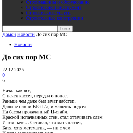
Строймашины и оборудование
Строительный инструмент
Строительные услуги
Строительные конструкции
Домой
Новости
До сих пор МС
Новости
До сих пор МС
22.12.2025
0
6
Начал как все,
С пачек кассет, передач о попсе,
Раньше чем даже был зачат дабстеп.
Дальше панчи BIG L’a, и мальчик подсел
На басом прокачанный Ц-стайл.
Краской испачканных стен, стал оттачивать слэм,
И тем паче… Сетовал, что мать плачет,
Батя, хотя математик, — ни с чем,