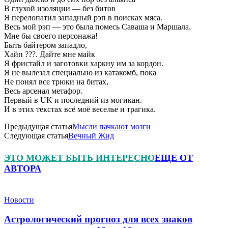
В глухой изоляции — без битов
Я перелопатил западный рэп в поисках мяса.
Весь мой рэп — это была помесь Саваша и Маршала.
Мне бы своего персонажа!
Быть байтером западло,
Хайп ???. Дайте мне майк
Я фристайл и заготовки харкну им за кордон.
Я не вылезал специально из катакомб, пока
Не понял все трюки на битах,
Весь арсенал метафор.
Первый в UK и последний из могикан.
И в этих текстах всё моё веселье и трагика.
Предыдущая статья
Мысли пачкают мозги
Следующая статья
Вечный Жид
ЭТО МОЖЕТ БЫТЬ ИНТЕРЕСНО
ЕЩЕ ОТ
АВТОРА
Новости
Астрологический прогноз для всех знаков