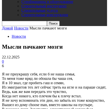
Строймашины и оборудование
Строительный инструмент
Строительные услуги
Строительные конструкции
Домой
Новости
Мысли пачкают мозги
Новости
Мысли пачкают мозги
22.12.2025
0
6
Я не приукрашу себя, если б не наша семья,
То меня тоже вряд ли обошла бы чаша сея,
Я в 10 знал, где пробить гаш и семян,
Из эмигрантов тех лет сейчас треть на игле и на параше сидят,
Ведь, как же вам передать это чувство,
Когда нет никого, кто плечом бы к плечу встал.
Я не хочу вспоминать эти дни, но забыть их тоже кощунство,
Вышел из дому choose man, вместо школы на пустыре,