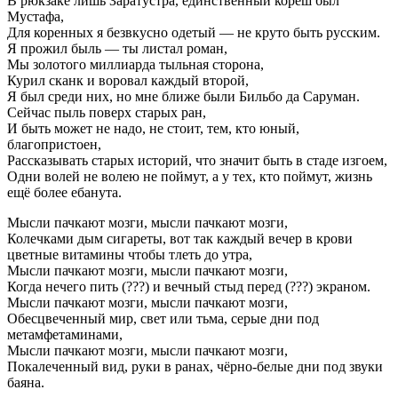
В рюкзаке лишь Заратустра, единственный кореш был
Мустафа,
Для коренных я безвкусно одетый — не круто быть русским.
Я прожил быль — ты листал роман,
Мы золотого миллиарда тыльная сторона,
Курил сканк и воровал каждый второй,
Я был среди них, но мне ближе были Бильбо да Саруман.
Сейчас пыль поверх старых ран,
И быть может не надо, не стоит, тем, кто юный,
благопристоен,
Рассказывать старых историй, что значит быть в стаде изгоем,
Одни волей не волею не поймут, а у тех, кто поймут, жизнь
ещё более ебанута.
Мысли пачкают мозги, мысли пачкают мозги,
Колечками дым сигареты, вот так каждый вечер в крови
цветные витамины чтобы тлеть до утра,
Мысли пачкают мозги, мысли пачкают мозги,
Когда нечего пить (???) и вечный стыд перед (???) экраном.
Мысли пачкают мозги, мысли пачкают мозги,
Обесцвеченный мир, свет или тьма, серые дни под
метамфетаминами,
Мысли пачкают мозги, мысли пачкают мозги,
Покалеченный вид, руки в ранах, чёрно-белые дни под звуки
баяна.