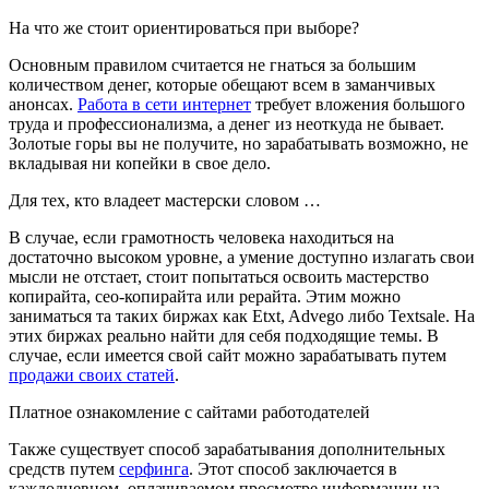
На что же стоит ориентироваться при выборе?
Основным правилом считается не гнаться за большим
количеством денег, которые обещают всем в заманчивых
анонсах.
Работа в сети интернет
требует вложения большого
труда и профессионализма, а денег из неоткуда не бывает.
Золотые горы вы не получите, но зарабатывать возможно, не
вкладывая ни копейки в свое дело.
Для тех, кто владеет мастерски словом …
В случае, если грамотность человека находиться на
достаточно высоком уровне, а умение доступно излагать свои
мысли не отстает, стоит попытаться освоить мастерство
копирайта, сео-копирайта или рерайта. Этим можно
заниматься та таких биржах как Etxt, Advego либо Textsale. На
этих биржах реально найти для себя подходящие темы. В
случае, если имеется свой сайт можно зарабатывать путем
продажи своих статей
.
Платное ознакомление с сайтами работодателей
Также существует способ зарабатывания дополнительных
средств путем
серфинга
. Этот способ заключается в
каждодневном, оплачиваемом просмотре информации на