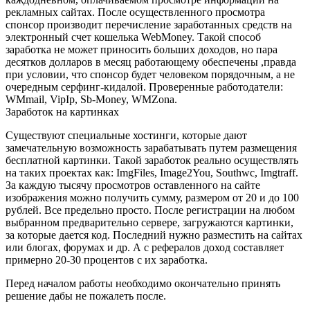
рекламных сайтах. После осуществленного просмотра
спонсор производит перечисление заработанных средств на
электронный счет кошелька WebMoney. Такой способ
заработка не может приносить больших доходов, но пара
десятков долларов в месяц работающему обеспечены ,правда
при условии, что спонсор будет человеком порядочным, а не
очередным серфинг-кидалой. Проверенные работодатели:
WMmail, VipIp, Sb-Money, WMZona.
Заработок на картинках
Существуют специальные хостинги, которые дают
замечательную возможность зарабатывать путем размещения
бесплатной картинки. Такой заработок реально осуществлять
на таких проектах как: ImgFiles, Image2You, Southwc, Imgtraff.
За каждую тысячу просмотров оставленного на сайте
изображения можно получить сумму, размером от 20 и до 100
рублей. Все предельно просто. После регистрации на любом
выбранном предварительно сервере, загружаются картинки,
за которые дается код. Последний нужно разместить на сайтах
или блогах, форумах и др. А с рефералов доход составляет
примерно 20-30 процентов с их заработка.
Перед началом работы необходимо окончательно принять
решение дабы не пожалеть после.