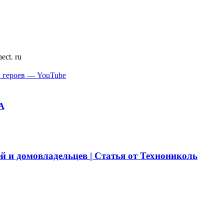
ect. ru
 героев — YouTube
А
й и домовладельцев | Статья от Технониколь