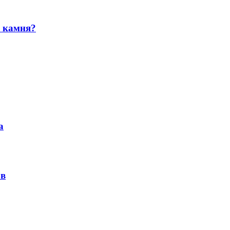
и камня?
а
ов