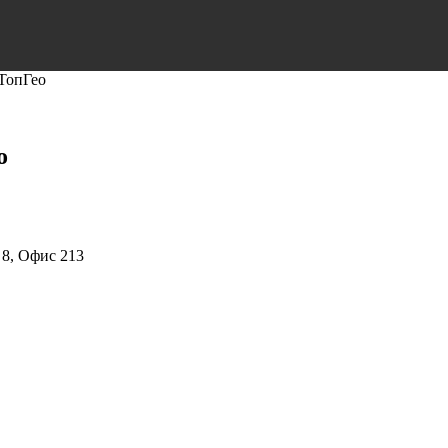
ТопГео
о
 8, Офис 213