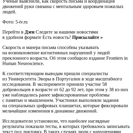
Ученые выяснили, как скорость письма и координация
движений руки связаны с ментальным здоровьем пожилых
людей.
Фото: 5-tv.ru
Перейти в
Дзен
Следите за нашими новостями
в удобном формате Есть новость?
Присылайте »
Скорость и манера письма способны указывать
на возникновение когнитивных нарушений у людей
преклонного возраста. Об этом сообщило издание Frontiers in
Human Neuroscience.
К соответствующим выводам пришли специалисты
из Университета Эворы в Португалии в ходе масштабного
исследования. В эксперименте приняли участие 58
добровольцев в возрасте от 62 до 92 лет, при этом у 38 из них
уже наблюдались ранее зафиксированные проблемы
с памятью и мышлением. Участники выполняли задания
на специальных цифровых планшетах, которые фиксировали
мельчайшие изменения в динамике движений.
Исследователи установили, что наиболее наглядные
результаты показали тесты, в которых требовалось записывать
текст под диктовку. В таких случаях люди с нарушениями