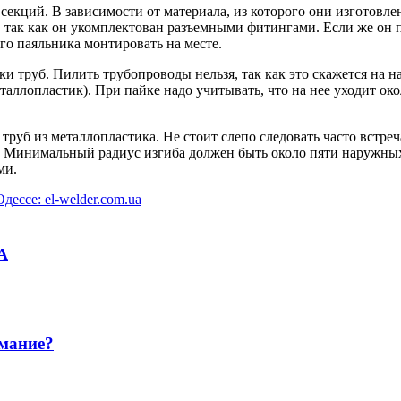
екций. В зависимости от материала, из которого они изготовлен
, так как он укомплектован разъемными фитингами. Если же он 
о паяльника монтировать на месте.
 труб. Пилить трубопроводы нельзя, так как это скажется на н
аллопластик). При пайке надо учитывать, что на нее уходит окол
руб из металлопластика. Не стоит слепо следовать часто встре
я. Минимальный радиус изгиба должен быть около пяти наружны
ми.
дессе: el-welder.com.ua
А
имание?