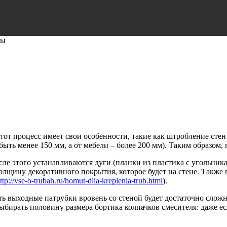
бы
тот процесс имеет свои особенности, такие как штробление стен
ыть менее 150 мм, а от мебели – более 200 мм). Таким образом, 
сле этого устанавливаются дуги (планки из пластика с угольник
олщину декоративного покрытия, которое будет на стене. Также 
ttp://vse-o-trubah.ru/homut-dlia-kreplenia-trub.html
).
 выходные патрубки вровень со стеной будет достаточно сложно
бирать половину размера бортика колпачков смесителя: даже ес