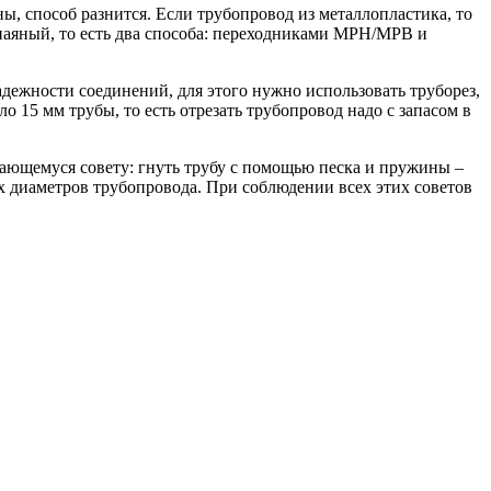
ы, способ разнится. Если трубопровод из металлопластика, то
паяный, то есть два способа: переходниками МРН/МРВ и
адежности соединений, для этого нужно использовать труборез,
о 15 мм трубы, то есть отрезать трубопровод надо с запасом в
чающемуся совету: гнуть трубу с помощью песка и пружины –
х диаметров трубопровода. При соблюдении всех этих советов